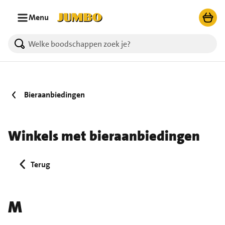
Ga naar zoeken
Ga naar hoofdinhoud
Menu
Bieraanbiedingen
Winkels met bieraanbiedingen
Terug
M