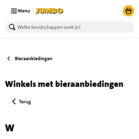
Ga naar zoeken
Ga naar hoofdinhoud
Menu
Bieraanbiedingen
Winkels met bieraanbiedingen
Terug
W