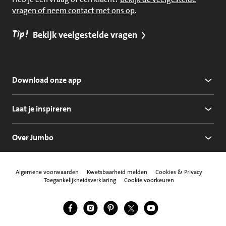
vragen of neem contact met ons op
.
Tip!
Bekijk veelgestelde vragen
Download onze app
Laat je inspireren
Over Jumbo
Algemene voorwaarden
Kwetsbaarheid melden
Cookies & Privacy
Toegankelijkheidsverklaring
Cookie voorkeuren
Jumbo Facebook
Jumbo Instagram
Jumbo Pinterest
Jumbo Twitter
Jumbo YouTube
Volg ons