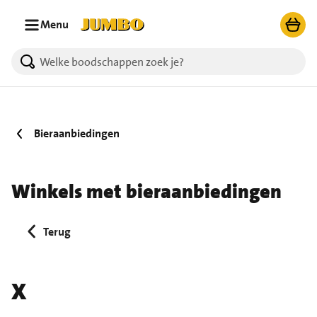
Ga naar zoeken
Ga naar hoofdinhoud
Menu
Bieraanbiedingen
Winkels met bieraanbiedingen
Terug
X