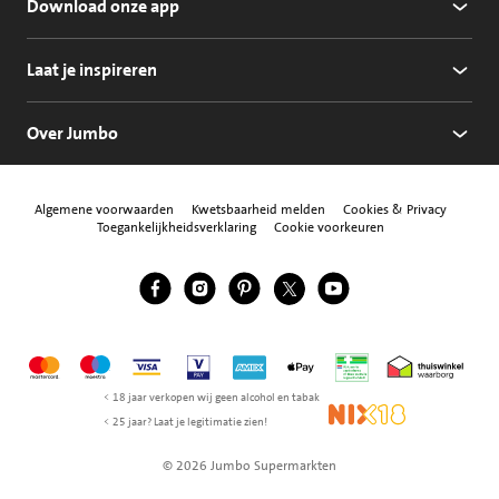
Download onze app
Laat je inspireren
Over Jumbo
Algemene voorwaarden
Kwetsbaarheid melden
Cookies & Privacy
Toegankelijkheidsverklaring
Cookie voorkeuren
Jumbo Facebook
Jumbo Instagram
Jumbo Pinterest
Jumbo Twitter
Jumbo YouTube
Volg ons
Mastercard
Maestro
Visa
Vpay
American Express
Apple Pay
Aanbiedersmedicijne
Thuiswinkel w
< 18 jaar verkopen wij geen alcohol en tabak
NIX18
< 25 jaar? Laat je legitimatie zien!
© 2026 Jumbo Supermarkten