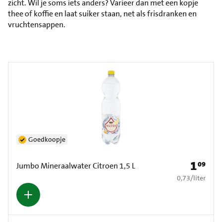
zicht. Wil je soms iets anders? Varieer dan met een kopje
thee of koffie en laat suiker staan, net als frisdranken en
vruchtensappen.
Goedkoopje
1
09
Prijs: € 1
Jumbo Mineraalwater Citroen 1,5 L
€ 0,73 per liter
0,73
/
liter