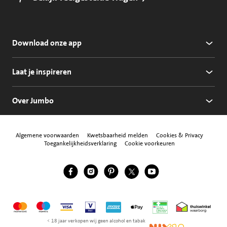
Download onze app
Laat je inspireren
Over Jumbo
Algemene voorwaarden
Kwetsbaarheid melden
Cookies & Privacy
Toegankelijkheidsverklaring
Cookie voorkeuren
Jumbo Facebook
Jumbo Instagram
Jumbo Pinterest
Jumbo Twitter
Jumbo YouTube
Volg ons
Mastercard
Maestro
Visa
Vpay
American Express
Apple Pay
Aanbiedersmedicijne
Thuiswinkel w
< 18 jaar verkopen wij geen alcohol en tabak
NIX18