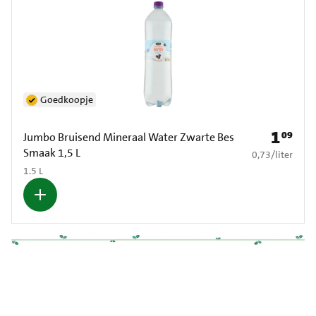
Goedkoopje
1
09
Prijs: € 1
Jumbo Bruisend Mineraal Water Zwarte Bes
Smaak 1,5 L
€ 0,73 per liter
0,73
/
liter
1.5 L