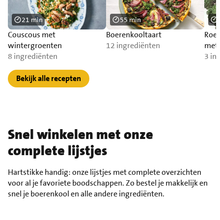
21 min
55 min
Couscous met
Boerenkooltaart
Roer
wintergroenten
12 ingrediënten
met 
8 ingrediënten
3 in
Bekijk alle recepten
Snel winkelen met onze
complete lijstjes
Hartstikke handig: onze lijstjes met complete overzichten
voor al je favoriete boodschappen. Zo bestel je makkelijk en
snel je boerenkool en alle andere ingrediënten.