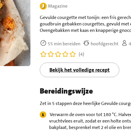
Magazine
Gevulde courgette met tonijn: een fris gerec
goudbruin gebakken courgettes, gevuld met e
Ovengebakken met kaas en knapperige gnocch
55 min bereiden
hoofdgerecht
4
(4)
Bekijk het volledige recept
Bereidingswijze
Zet in 5 stappen deze heerlijke Gevulde courge
Verwarm de oven voor tot 180 °C. Halvee
vruchtvlees eruit, zodat er een holte ont
bakplaat, besprenkel met 2 el olie en br