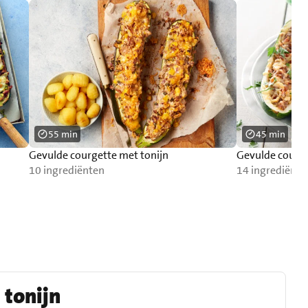
55 min
45 min
Gevulde courgette met tonijn
Gevulde courge
10 ingrediënten
14 ingrediënte
 tonijn