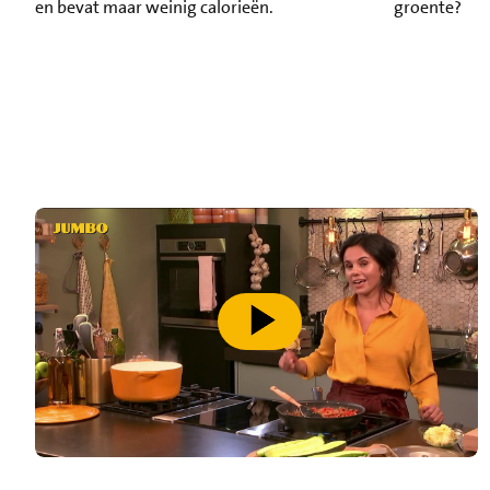
en bevat maar weinig calorieën.
groente?
speel video af