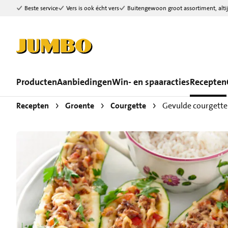
Beste service
Vers is ook écht vers
Buitengewoon groot assortiment, altij
Ga naar zoeken
Ga naar hoofdinhoud
Producten
Aanbiedingen
Win- en spaaracties
Recepten
Recepten
Groente
Courgette
Gevulde courgette