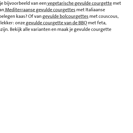
je bijvoorbeeld van een
vegetarische gevulde courgette
met
van
Mediterraanse gevulde courgettes
met Italiaanse
belegen kaas? Of van
gevulde bolcourgettes
met couscous,
 lekker: onze
gevulde courgette van de BBQ
met feta,
ijn. Bekijk alle varianten en maak je gevulde courgette