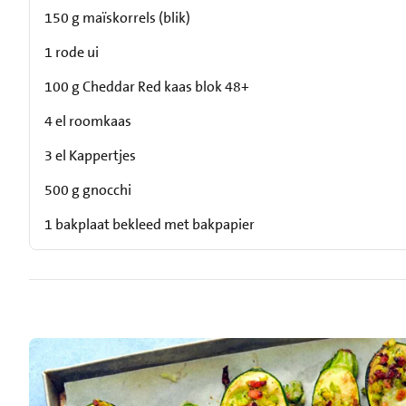
150 g maïskorrels (blik)
1 rode ui
100 g Cheddar Red kaas blok 48+
4 el roomkaas
3 el Kappertjes
500 g gnocchi
1 bakplaat bekleed met bakpapier