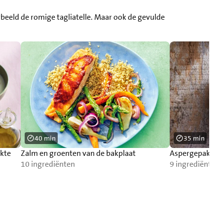
rbeeld de romige tagliatelle. Maar ook de gevulde
40 min
35 min
kte
Zalm en groenten van de bakplaat
Aspergepakket
10 ingrediënten
9 ingrediënten