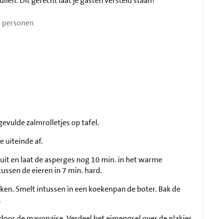
len. Dit gerecht laat je gasten versteld staan!
 personen
evulde zalmrolletjes op tafel.
e uiteinde af.
uit en laat de asperges nog 10 min. in het warme
ssen de eieren in 7 min. hard.
ekken. Smelt intussen in een koekenpan de boter. Bak de
.
ei door de mayonaise. Verdeel het eimengsel over de plakjes