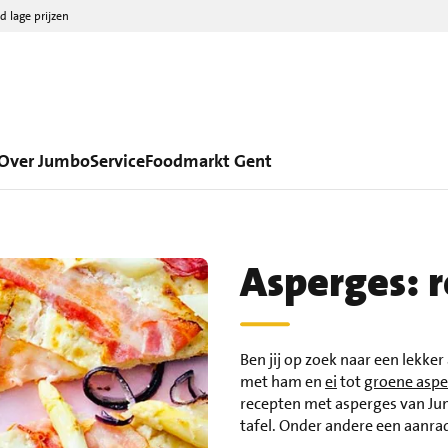
d lage prijzen
Over Jumbo
Service
Foodmarkt Gent
Asperges: r
Ben jij op zoek naar een lekke
met ham en
ei
tot
groene aspe
recepten met asperges van Jum
tafel. Onder andere een aanrad