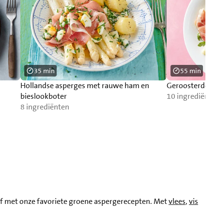
35 min
55 min
Hollandse asperges met rauwe ham en
Geroosterde a
bieslookboter
10 ingrediënte
8 ingrediënten
elf met onze favoriete groene aspergerecepten. Met
vlees
,
vis