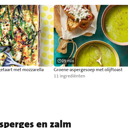
25 min
getaart met mozzarella
Groene-aspergesoep met olijftoast
11 ingrediënten
sperges en zalm