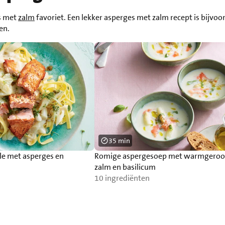
es met
zalm
favoriet. Een lekker asperges met zalm recept is bijvoo
en.
35 min
le met asperges en
Romige aspergesoep met warmgeroo
zalm en basilicum
10 ingrediënten