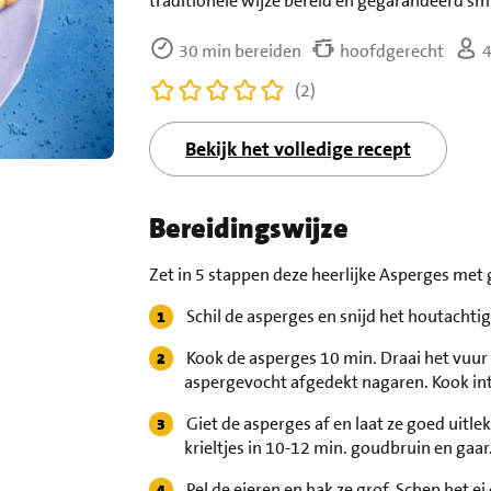
traditionele wijze bereid en gegarandeerd smul
30 min bereiden
hoofdgerecht
4
(2)
Bekijk het volledige recept
Bereidingswijze
Zet in 5 stappen deze heerlijke Asperges met g
Schil de asperges en snijd het houtachtig
Kook de asperges 10 min. Draai het vuur 
aspergevocht afgedekt nagaren. Kook intu
Giet de asperges af en laat ze goed uitl
krieltjes in 10-12 min. goudbruin en gaar
Pel de eieren en hak ze grof. Schep het 