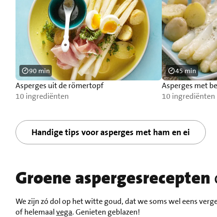
90 min
45 min
Asperges uit de römertopf
Asperges met be
10 ingrediënten
10 ingrediënten
Handige tips voor asperges met ham en ei
Groene aspergesrecepten
We zijn zó dol op het witte goud, dat we soms wel eens verg
of helemaal
vega
. Genieten geblazen!