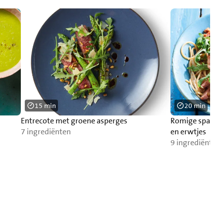
15 min
20 min
Entrecote met groene asperges
Romige spaghe
7 ingrediënten
en erwtjes
9 ingrediënten