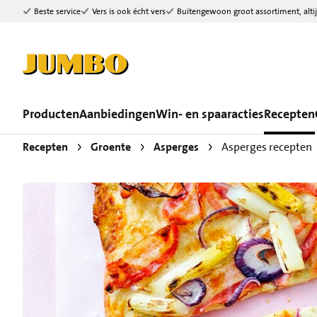
Beste service
Vers is ook écht vers
Buitengewoon groot assortiment, altij
Ga naar zoeken
Ga naar hoofdinhoud
Producten
Aanbiedingen
Win- en spaaracties
Recepten
Recepten
Groente
Asperges
Asperges recepten