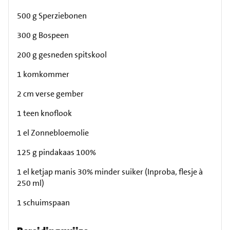
500 g Sperziebonen
300 g Bospeen
200 g gesneden spitskool
1 komkommer
2 cm verse gember
1 teen knoflook
1 el Zonnebloemolie
125 g pindakaas 100%
1 el ketjap manis 30% minder suiker (Inproba, flesje à
250 ml)
1 schuimspaan