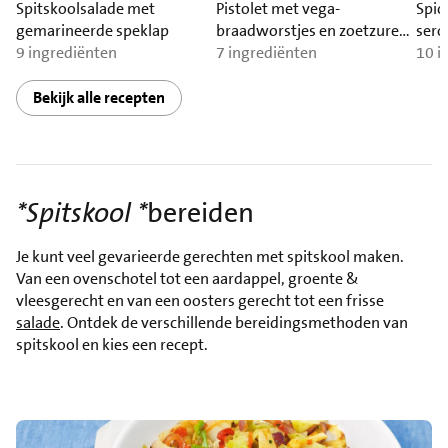
Spitskoolsalade met
Pistolet met vega-
Spic
gemarineerde speklap
braadworstjes en zoetzure
ser
9 ingrediënten
spitskool
7 ingrediënten
10 i
Bekijk alle recepten
*Spitskool *
bereiden
Je kunt veel gevarieerde gerechten met spitskool maken.
Van een ovenschotel tot een aardappel, groente &
vleesgerecht en van een oosters gerecht tot een frisse
salade
. Ontdek de verschillende bereidingsmethoden van
spitskool en kies een recept.