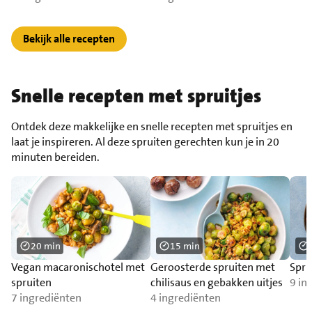
Bekijk alle recepten
Snelle recepten met spruitjes
Ontdek deze makkelijke en snelle recepten met spruitjes en
laat je inspireren. Al deze spruiten gerechten kun je in 20
minuten bereiden.
20 min
15 min
Vegan macaronischotel met
Geroosterde spruiten met
Spru
spruiten
chilisaus en gebakken uitjes
9 in
7 ingrediënten
4 ingrediënten