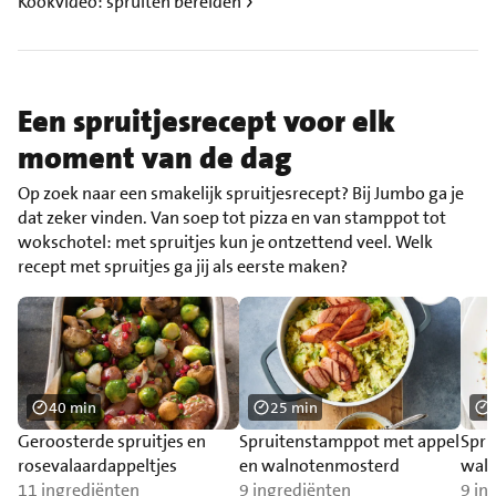
Kookvideo: spruiten bereiden
Een spruitjesrecept voor elk
moment van de dag
Op zoek naar een smakelijk spruitjesrecept? Bij Jumbo ga je
dat zeker vinden. Van soep tot pizza en van stamppot tot
wokschotel: met spruitjes kun je ontzettend veel. Welk
recept met spruitjes ga jij als eerste maken?
40 min
25 min
Geroosterde spruitjes en
Spruitenstamppot met appel
Spru
rosevalaardappeltjes
en walnotenmosterd
waln
11 ingrediënten
9 ingrediënten
bief
9 in