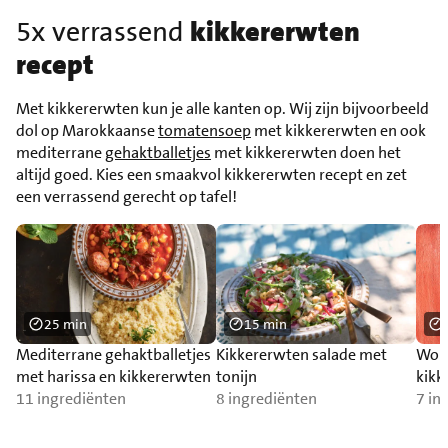
5x verrassend
kikkererwten
recept
Met kikkererwten kun je alle kanten op. Wij zijn bijvoorbeeld
dol op Marokkaanse
tomatensoep
met kikkererwten en ook
mediterrane
gehaktballetjes
met kikkererwten doen het
altijd goed. Kies een smaakvol kikkererwten recept en zet
een verrassend gerecht op tafel!
25 min
15 min
Mediterrane gehaktballetjes
Kikkererwten salade met
Wok
met harissa en kikkererwten
tonijn
kikk
11 ingrediënten
8 ingrediënten
7 in