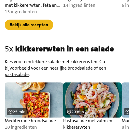
met kikkererwten, feta en
14 ingrediënten
6 in
rozijnen
13 ingrediënten
Bekijk alle recepten
5x
kikkererwten in een salade
Kies voor een lekkere salade met kikkererwten. Ga
bijvoorbeeld voor een heerlijke
broodsalade
of een
pastasalade
.
25 min
20 min
Mediterrane broodsalade
Pastasalade met zalm en
Maro
10 ingrediënten
kikkererwten
8 in