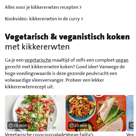
Alles voor je kikkererwten recepten
Kookvideo: kikkererwten in de curry
Vegetarisch & veganistisch koken
met kikkererwten
Ga je een
vegetarische
maaltijd of zelfs een compleet
vegan
gerecht met kikkererwten koken? Goed idee! Vanwege de
hoge voedingswaarde is deze gezonde peulvrucht een
volwaardige vleesvervanger. Probeer een lekker
kikkererwtenrecept uit.
20 min
20 min
Vegetarische couscoussalade
Vegan fajita’s
Veg