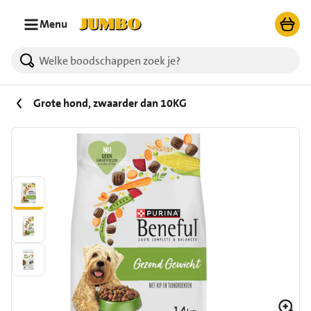
Ga naar zoeken
Ga naar hoofdinhoud
Menu
Grote hond, zwaarder dan 10KG