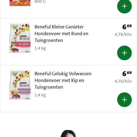
800 G
6
69
Prijs: 
Beneful Kleine Genieter
Hondenvoer met Rund en
€ 4,78 per k
4,78
/
kilo
Tuingroenten
1.4 kg
6
69
Prijs: 
Beneful Gelukig Volwassen
Hondenvoer met Kip en
€ 4,78 per k
4,78
/
kilo
Tuingroenten
1.4 kg