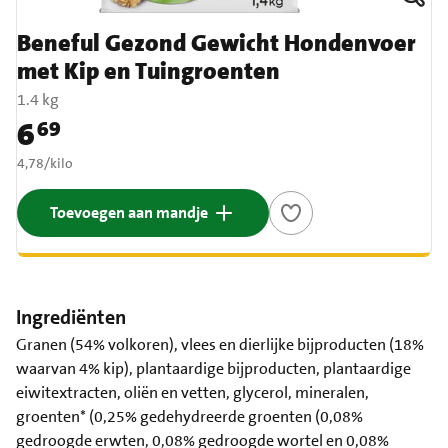
Beneful Gezond Gewicht Hondenvoer
met Kip en Tuingroenten
1.4 kg
6
69
Prijs: € 6,69
€ 4,78 per kilo
4,78
/
kilo
Toevoegen aan mandje
Ingrediënten
Granen (54% volkoren), vlees en dierlijke bijproducten (18%
waarvan 4% kip), plantaardige bijproducten, plantaardige
eiwitextracten, oliën en vetten, glycerol, mineralen,
groenten* (0,25% gedehydreerde groenten (0,08%
gedroogde erwten, 0,08% gedroogde wortel en 0,08%