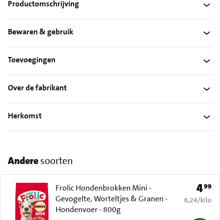
Productomschrijving
Bewaren & gebruik
Toevoegingen
Over de fabrikant
Herkomst
Andere
soorten
4
99
Prijs: 
Frolic Hondenbrokken Mini -
Gevogelte, Worteltjes & Granen -
€ 6,24 per k
6,24
/
kilo
Hondenvoer - 800g