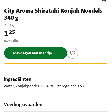
City Aroma Shirataki Konjak Noedels
340 g
340 g
1
25
Prijs: € 1,25
€ 6,25 per kilo
6,25
/
kilo
Toevoegen aan mandje
Ingrediënten
water, konjakpoeder 3,6%, zuurteregelaar: E526
Voedingswaarden