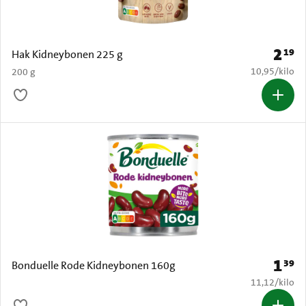
2
19
Prijs: 
Hak Kidneybonen 225 g
€ 10,95 per k
10,95
/
kilo
200 g
1
39
Prijs: 
Bonduelle Rode Kidneybonen 160g
€ 11,12 per k
11,12
/
kilo