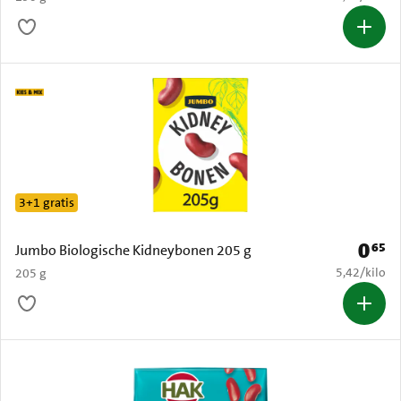
3+1 gratis
0
65
Prijs: 
Jumbo Biologische Kidneybonen 205 g
€ 5,42 per k
5,42
/
kilo
205 g