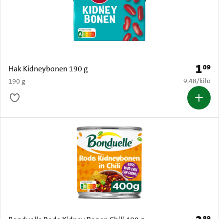
1
09
Prijs: 
Hak Kidneybonen 190 g
€ 9,48 per k
9,48
/
kilo
190 g
89