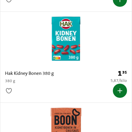
1
35
Prijs: 
Hak Kidney Bonen 380 g
€ 5,87 per k
5,87
/
kilo
380 g