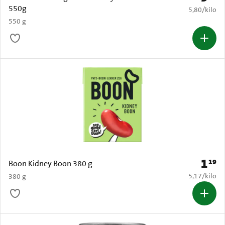
550g
€ 5,80 per k
5,80
/
kilo
550 g
1
19
Prijs: 
Boon Kidney Boon 380 g
€ 5,17 per k
5,17
/
kilo
380 g