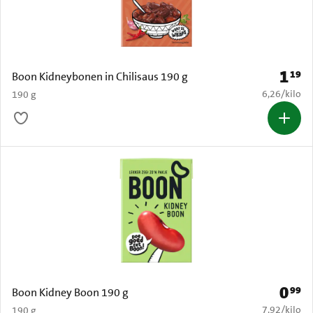
1
19
Prijs: 
Boon Kidneybonen in Chilisaus 190 g
€ 6,26 per k
6,26
/
kilo
190 g
0
99
Prijs: 
Boon Kidney Boon 190 g
€ 7,92 per k
7,92
/
kilo
190 g