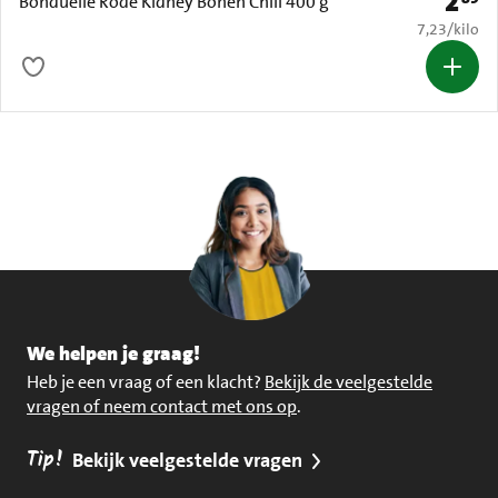
2
Prijs: 
Bonduelle Rode Kidney Bonen Chili 400 g
€ 7,23 per k
7,23
/
kilo
We helpen je graag!
Heb je een vraag of een klacht?
Bekijk de veelgestelde
vragen of neem contact met ons op
.
Tip!
Bekijk veelgestelde vragen