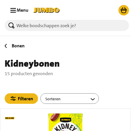
Ga naar zoeken
Ga naar hoofdinhoud
Menu
15 producten gevonden.
Bonen
Kidneybonen
15 producten gevonden
Filteren