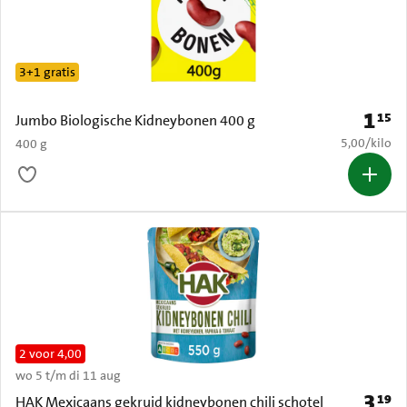
3+1 gratis
1
15
Prijs: 
Jumbo Biologische Kidneybonen 400 g
€ 5,00 per k
5,00
/
kilo
400 g
2 voor 4,00
wo 5 t/m di 11 aug
3
19
Prijs: 
HAK Mexicaans gekruid kidneybonen chili schotel