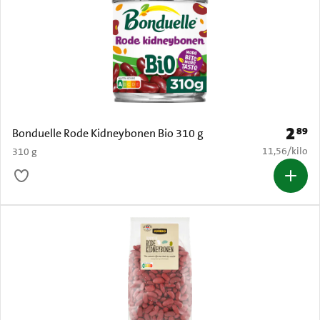
2
89
Prijs: 
Bonduelle Rode Kidneybonen Bio 310 g
€ 11,56 per k
11,56
/
kilo
310 g