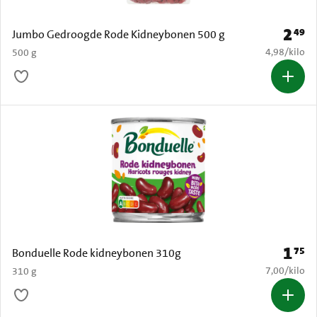
2
49
Prijs: 
Jumbo Gedroogde Rode Kidneybonen 500 g
€ 4,98 per k
4,98
/
kilo
500 g
1
75
Prijs: 
Bonduelle Rode kidneybonen 310g
€ 7,00 per k
7,00
/
kilo
310 g