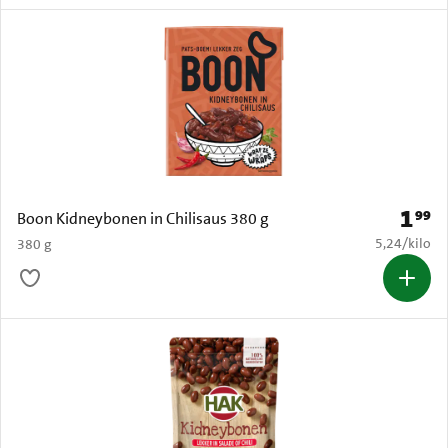
1
99
Prijs: 
Boon Kidneybonen in Chilisaus 380 g
€ 5,24 per k
5,24
/
kilo
380 g