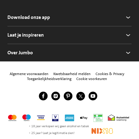
Download onze app
Laat je inspireren
Over Jumbo
Algemene voorwaarden
Kwetsbaarheid melden
Cookies & Privacy
Toegankelijkheidsverklaring
Cookie voorkeuren
Jumbo Facebook
Jumbo Instagram
Jumbo Pinterest
Jumbo Twitter
Jumbo YouTube
Volg ons
Mastercard
Maestro
Visa
Vpay
American Express
Apple Pay
Aanbiedersmedicijne
Thuiswinkel w
< 18 jaar verkopen wij geen alcohol en tabak
NIX18
< 25 jaar? Laat je legitimatie zien!