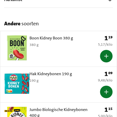
Andere
soorten
1
19
Prijs: 
Boon Kidney Boon 380 g
€ 5,17 per k
5,17
/
kilo
380 g
1
09
Prijs: 
Hak Kidneybonen 190 g
€ 9,48 per k
9,48
/
kilo
190 g
1
15
Prijs: 
Jumbo Biologische Kidneybonen
400 g
€ 5,00 per k
5,00
/
kilo