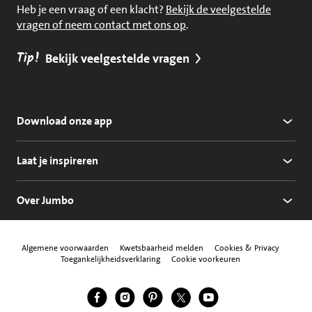
Heb je een vraag of een klacht?
Bekijk de veelgestelde
vragen of neem contact met ons op
.
Tip!
Bekijk veelgestelde vragen
Download onze app
Laat je inspireren
Over Jumbo
Algemene voorwaarden
Kwetsbaarheid melden
Cookies & Privacy
Toegankelijkheidsverklaring
Cookie voorkeuren
Jumbo Facebook
Jumbo Instagram
Jumbo Pinterest
Jumbo Twitter
Jumbo YouTube
Volg ons