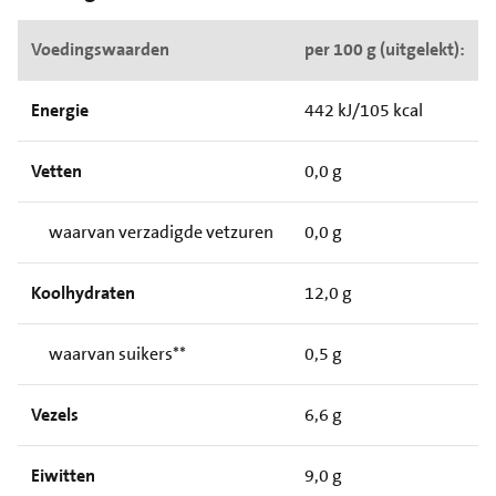
Voedingswaarden
per 100 g (uitgelekt):
Energie
442 kJ/105 kcal
Vetten
0,0 g
waarvan verzadigde vetzuren
0,0 g
Koolhydraten
12,0 g
waarvan suikers**
0,5 g
Vezels
6,6 g
Eiwitten
9,0 g