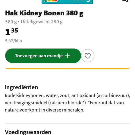
Hak Kidney Bonen 380 g
380 g
•
Uitlekgewicht 230 g
1
35
Prijs: € 1,35
€ 5,87 per kilo
5,87
/
kilo
Toevoegen aan mandje
Ingrediënten
Rode Kidneybonen, water, zout, antioxidant (ascorbinezuur),
verstevigingsmiddel (calciumchloride*). *Een zout dat van
nature voorkomt in diverse mineralen.
Voedingswaarden