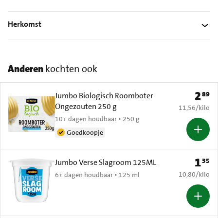
Herkomst
Anderen
kochten ook
2
89
Prijs: 
Jumbo Biologisch Roomboter
Ongezouten 250 g
€ 11,56 per k
11,56
/
kilo
10+ dagen houdbaar • 250 g
Goedkoopje
1
35
Prijs: 
Jumbo Verse Slagroom 125ML
€ 10,80 per k
10,80
/
kilo
6+ dagen houdbaar • 125 ml