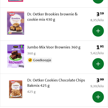
3
59
Prijs: 
Dr. Oetker Brookies brownie &
cookie mix 430 g
€ 8,35 per k
8,35
/
kilo
1
95
Prijs: 
Jumbo Mix Voor Brownies 360 g
€ 5,42 per k
5,42
/
kilo
360 g
Goedkoopje
3
99
Prijs: 
Dr. Oetker Cookies Chocolate Chips
Bakmix 425 g
€ 9,39 per k
9,39
/
kilo
425 g