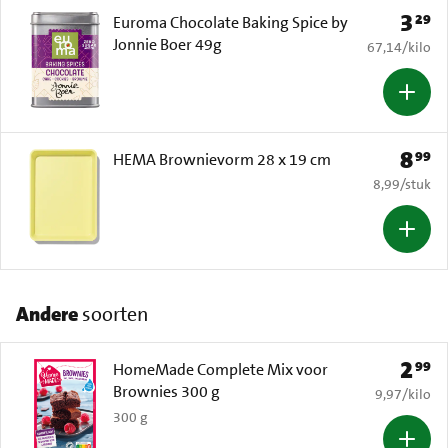
3
29
Prijs: 
Euroma Chocolate Baking Spice by
Jonnie Boer 49g
€ 67,14 per k
67,14
/
kilo
8
99
Prijs: 
HEMA Brownievorm 28 x 19 cm
€ 8,99 per s
8,99
/
stuk
Andere
soorten
2
99
Prijs: 
HomeMade Complete Mix voor
Brownies 300 g
€ 9,97 per k
9,97
/
kilo
300 g