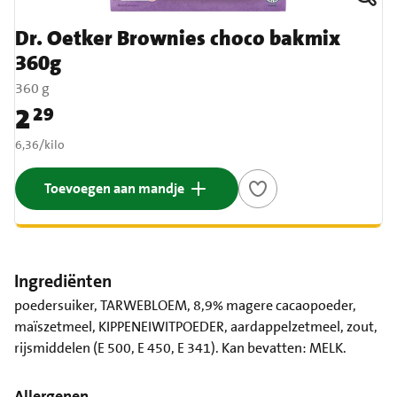
Dr. Oetker Brownies choco bakmix
360g
360 g
2
29
Prijs: € 2,29
€ 6,36 per kilo
6,36
/
kilo
Toevoegen aan mandje
Ingrediënten
poedersuiker, TARWEBLOEM, 8,9% magere cacaopoeder,
maïszetmeel, KIPPENEIWITPOEDER, aardappelzetmeel, zout,
rijsmiddelen (E 500, E 450, E 341). Kan bevatten: MELK.
Allergenen