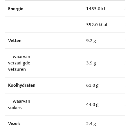
Energie
1483.0 kJ
89
352.0 kCal
21
Vetten
9.2 g
5.
waarvan
verzadigde
3.9 g
2.
vetzuren
Koolhydraten
61.0 g
37
waarvan
44.0 g
27
suikers
Vezels
2.4 g
1.