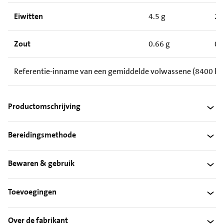
Eiwitten
4.5 g
2.
Zout
0.66 g
0.
Referentie-inname van een gemiddelde volwassene (8400 kJ /
Productomschrijving
Bereidingsmethode
Bewaren & gebruik
Toevoegingen
Over de fabrikant