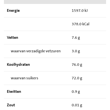
Energie
1597.0 kJ
378.0 kCal
Vetten
7.6 g
waarvan verzadigde vetzuren
3.0 g
Koolhydraten
76.0 g
waarvan suikers
72.0 g
Eiwitten
0.9 g
Zout
0.01 g