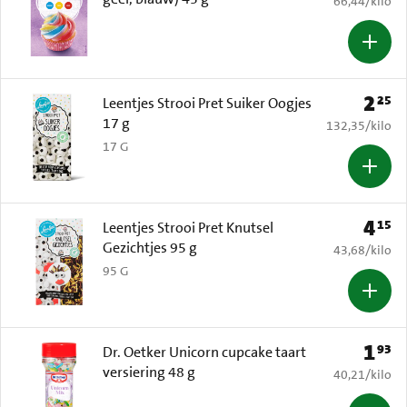
66,44
/
kilo
2
25
Prijs: 
Leentjes Strooi Pret Suiker Oogjes
17 g
€ 132,35 per k
132,35
/
kilo
17 G
4
15
Prijs: 
Leentjes Strooi Pret Knutsel
Gezichtjes 95 g
€ 43,68 per k
43,68
/
kilo
95 G
1
93
Prijs: 
Dr. Oetker Unicorn cupcake taart
versiering 48 g
€ 40,21 per k
40,21
/
kilo