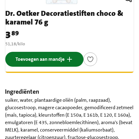
Dr. Oetker Decoratiestiften choco &
karamel 76 g
3
89
Prijs: € 3,89
€ 51,18 per kilo
51,18
/
kilo
Toevoegen aan mandje
Ingrediënten
suiker, water, plantaardige oliën (palm, raapzaad),
glucosestroop, magere cacaopoeder, gemodificeerd zetmeel
(maïs, tapioca), kleurstoffen (E 150a, E 161b, E 120, E 160a),
emulgatoren (E 435, zonnebloemlecithinen), aroma's (bevat
MELK), karamel, conserveermiddel (kaliumsorbaat),
zuurteregelaar (citroenzuur), fructose-glucosestroop,