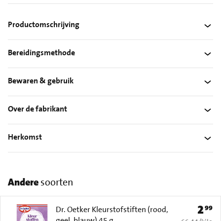
Productomschrijving
Bereidingsmethode
Bewaren & gebruik
Over de fabrikant
Herkomst
Andere
soorten
2
99
Prijs: 
Dr. Oetker Kleurstofstiften (rood,
geel, blauw) 45 g
€ 66,44 per k