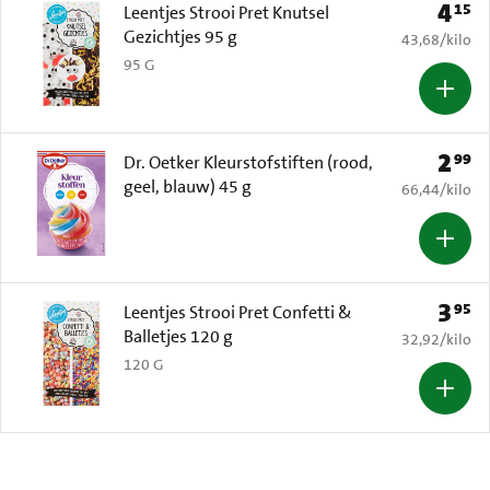
4
15
Prijs: 
Leentjes Strooi Pret Knutsel
Gezichtjes 95 g
€ 43,68 per k
43,68
/
kilo
95 G
2
99
Prijs: 
Dr. Oetker Kleurstofstiften (rood,
geel, blauw) 45 g
€ 66,44 per k
66,44
/
kilo
3
95
Prijs: 
Leentjes Strooi Pret Confetti &
Balletjes 120 g
€ 32,92 per k
32,92
/
kilo
120 G