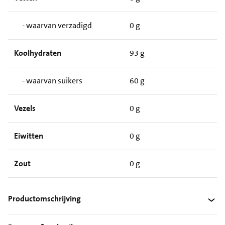
- waarvan verzadigd
0 g
Koolhydraten
93 g
- waarvan suikers
60 g
Vezels
0 g
Eiwitten
0 g
Zout
0 g
Productomschrijving