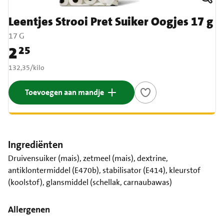
Leentjes Strooi Pret Suiker Oogjes 17 g
17 G
2
25
Prijs: € 2,25
€ 132,35 per kilo
132,35
/
kilo
Toevoegen aan mandje
Ingrediënten
Druivensuiker (mais), zetmeel (mais), dextrine,
antiklontermiddel (E470b), stabilisator (E414), kleurstof
(koolstof), glansmiddel (schellak, carnaubawas)
Allergenen