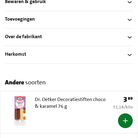
Bewaren & gebruik
Toevoegingen
Over de fabrikant
Herkomst
Andere
soorten
3
89
Prijs: 
Dr. Oetker Decoratiestiften choco
& karamel 76 g
€ 51,18 per k
51,18
/
kilo