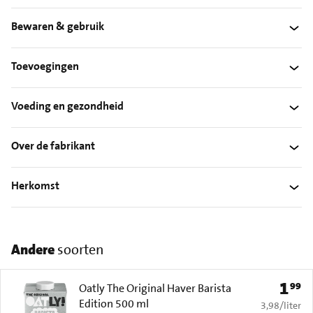
Bewaren & gebruik
Toevoegingen
Voeding en gezondheid
Over de fabrikant
Herkomst
Andere
soorten
1
99
Prijs: 
Oatly The Original Haver Barista
Edition 500 ml
€ 3,98 per li
3,98
/
liter