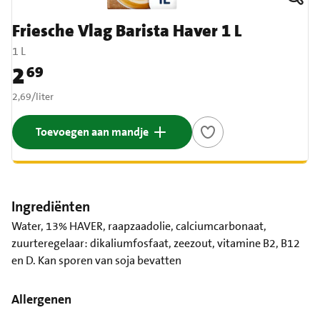
Friesche Vlag Barista Haver 1 L
1 L
2
69
Prijs: € 2,69
€ 2,69 per liter
2,69
/
liter
Toevoegen aan mandje
Ingrediënten
Water, 13% HAVER, raapzaadolie, calciumcarbonaat,
zuurteregelaar: dikaliumfosfaat, zeezout, vitamine B2, B12
en D. Kan sporen van soja bevatten
Allergenen