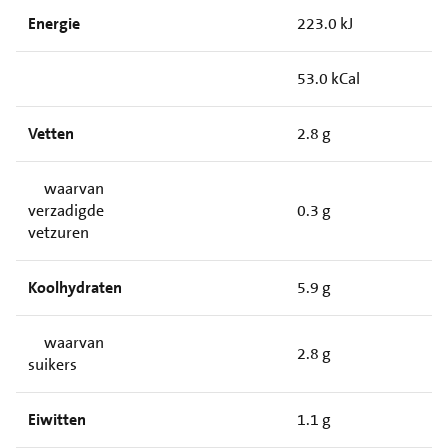
Energie
223.0 kJ
53.0 kCal
Vetten
2.8 g
waarvan
verzadigde
0.3 g
vetzuren
Koolhydraten
5.9 g
waarvan
2.8 g
suikers
Eiwitten
1.1 g