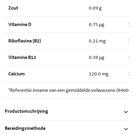
Zout
0.09 g
Vitamine D
0.75 µg
15
Riboflavine (B2)
0.21 mg
15
Vitamine B12
0.38 µg
15
Calcium
120.0 mg
15
*Referentie inname van een gemiddelde volwassene (8400 kJ /
Productomschrijving
Bereidingsmethode