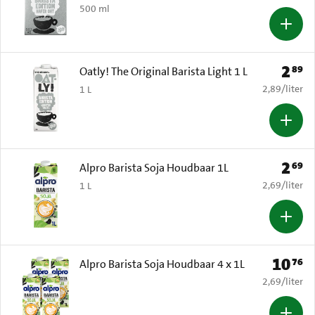
500 ml
2
89
Prijs: 
Oatly! The Original Barista Light 1 L
€ 2,89 per li
2,89
/
liter
1 L
2
69
Prijs: 
Alpro Barista Soja Houdbaar 1L
€ 2,69 per li
2,69
/
liter
1 L
10
76
Prijs: € 
Alpro Barista Soja Houdbaar 4 x 1L
€ 2,69 per li
2,69
/
liter