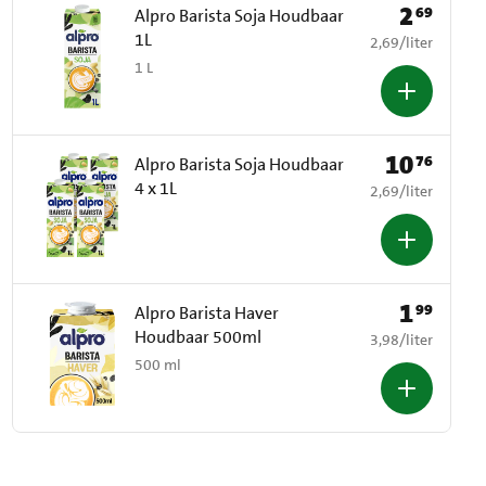
2
69
Prijs: € 2,69
Alpro Barista Soja Houdbaar
1L
€ 2,69 per liter
2,69
/
liter
1 L
10
76
Prijs: € 10,76
Alpro Barista Soja Houdbaar
4 x 1L
€ 2,69 per liter
2,69
/
liter
1
99
Prijs: € 1,99
Alpro Barista Haver
Houdbaar 500ml
€ 3,98 per liter
3,98
/
liter
500 ml