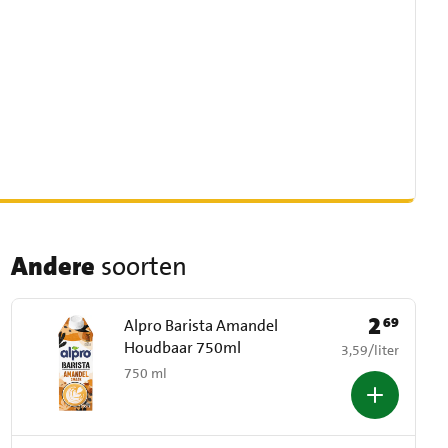
Andere
soorten
2
69
Prijs: € 2,69
Alpro Barista Amandel
Houdbaar 750ml
€ 3,59 per liter
3,59
/
liter
750 ml