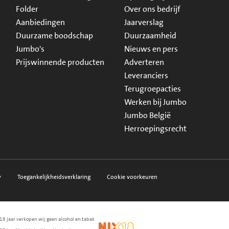
Folder
Over ons bedrijf
Aanbiedingen
Jaarverslag
Duurzame boodschap
Duurzaamheid
Jumbo's
Nieuws en pers
Prijswinnende producten
Adverteren
Leveranciers
Terugroepacties
Werken bij Jumbo
Jumbo België
Herroepingsrecht
y
Toegankelijkheidsverklaring
Cookie voorkeuren
18 jaar verkopen wij geen alcohol en tabak
en.nl
waarborg
NIX18