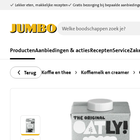
Lekker eten, makkelijke recepten
Gratis bezorging bij bepaalde aanbieding
Ga naar zoeken
Ga naar hoofdinhoud
Producten
Aanbiedingen & acties
Recepten
Service
Zake
Koffie en thee
Koffiemelk en creamer
Terug