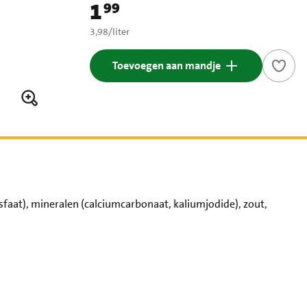
1
99
Prijs: € 1,99
€ 3,98 per liter
3,98
/
liter
Toevoegen aan mandje
faat), mineralen (calciumcarbonaat, kaliumjodide), zout,