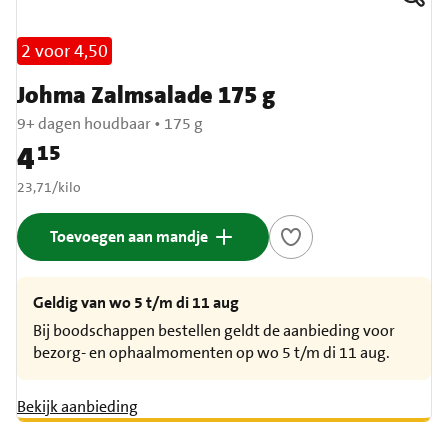
2 voor 4,50
Johma Zalmsalade 175 g
9+ dagen houdbaar
•
175 g
4
15
Prijs: € 4,15
€ 23,71 per kilo
23,71
/
kilo
Toevoegen aan mandje
Geldig van wo 5 t/m di 11 aug
Bij boodschappen bestellen geldt de aanbieding voor
bezorg- en ophaalmomenten op wo 5 t/m di 11 aug.
Bekijk aanbieding