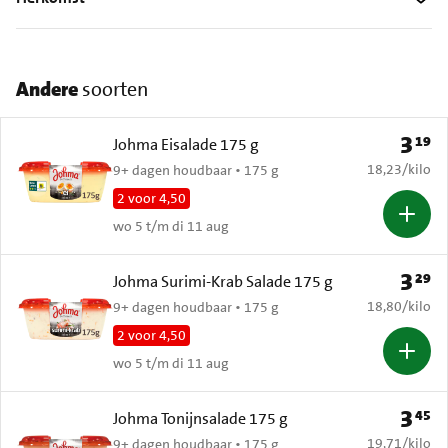
Andere
soorten
3
19
Prijs: 
Johma Eisalade 175 g
€ 18,23 per k
18,23
/
kilo
9+ dagen houdbaar • 175 g
2 voor 4,50
wo 5 t/m di 11 aug
3
29
Prijs: 
Johma Surimi-Krab Salade 175 g
€ 18,80 per k
18,80
/
kilo
9+ dagen houdbaar • 175 g
2 voor 4,50
wo 5 t/m di 11 aug
3
45
Prijs: 
Johma Tonijnsalade 175 g
€ 19,71 per k
19,71
/
kilo
9+ dagen houdbaar • 175 g