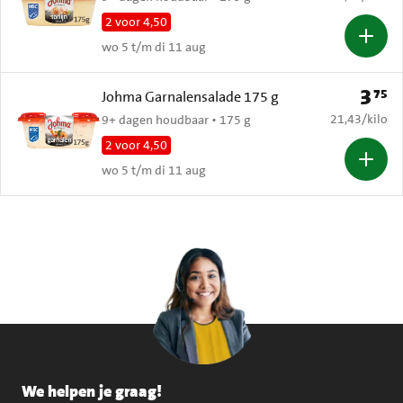
2 voor 4,50
wo 5 t/m di 11 aug
3
75
Prijs: 
Johma Garnalensalade 175 g
€ 21,43 per k
21,43
/
kilo
9+ dagen houdbaar • 175 g
2 voor 4,50
wo 5 t/m di 11 aug
We helpen je graag!