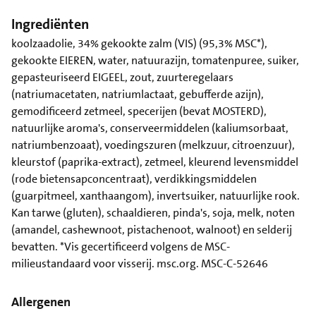
Ingrediënten
koolzaadolie, 34% gekookte zalm (VIS) (95,3% MSC*),
gekookte EIEREN, water, natuurazijn, tomatenpuree, suiker,
gepasteuriseerd EIGEEL, zout, zuurteregelaars
(natriumacetaten, natriumlactaat, gebufferde azijn),
gemodificeerd zetmeel, specerijen (bevat MOSTERD),
natuurlijke aroma's, conserveermiddelen (kaliumsorbaat,
natriumbenzoaat), voedingszuren (melkzuur, citroenzuur),
kleurstof (paprika-extract), zetmeel, kleurend levensmiddel
(rode bietensapconcentraat), verdikkingsmiddelen
(guarpitmeel, xanthaangom), invertsuiker, natuurlijke rook.
Kan tarwe (gluten), schaaldieren, pinda's, soja, melk, noten
(amandel, cashewnoot, pistachenoot, walnoot) en selderij
bevatten. *Vis gecertificeerd volgens de MSC-
milieustandaard voor visserij. msc.org. MSC-C-52646
Allergenen