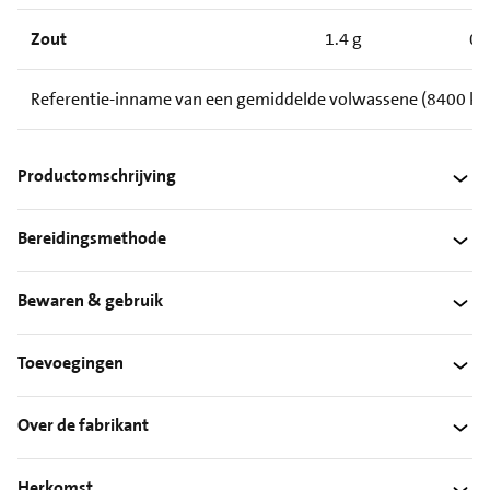
Zout
1.4 g
0.
Referentie-inname van een gemiddelde volwassene (8400 kJ/
Productomschrijving
Bereidingsmethode
Bewaren & gebruik
Toevoegingen
Over de fabrikant
Herkomst