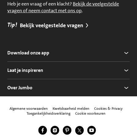
Heb je een vraag of een klacht?
Bekijk de veelgestelde
vragen of neem contact met ons op
.
Tip!
Bekijk veelgestelde vragen
Download onze app
Laat je inspireren
Over Jumbo
Algemene voorwaarden
Kwetsbaarheid melden
Cookies & Privacy
Toegankelijkheidsverklaring
Cookie voorkeuren
Jumbo Facebook
Jumbo Instagram
Jumbo Pinterest
Jumbo Twitter
Jumbo YouTube
Volg ons