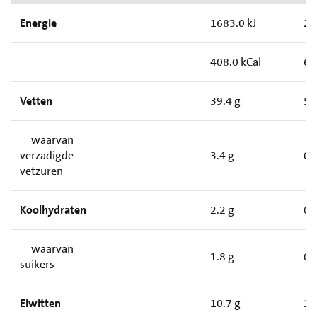
Energie
1683.0 kJ
25
408.0 kCal
61
Vetten
39.4 g
5.
waarvan
verzadigde
3.4 g
0.
vetzuren
Koolhydraten
2.2 g
0.
waarvan
1.8 g
0.
suikers
Eiwitten
10.7 g
1.