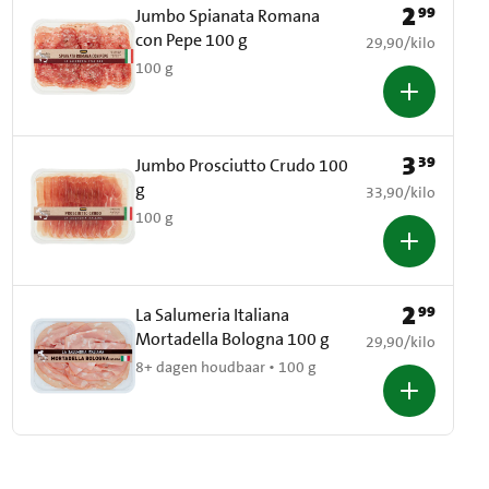
2
99
Prijs: € 2,99
Jumbo Spianata Romana
con Pepe 100 g
€ 29,90 per kilo
29,90
/
kilo
100 g
3
39
Prijs: € 3,39
Jumbo Prosciutto Crudo 100
g
€ 33,90 per kilo
33,90
/
kilo
100 g
2
99
Prijs: € 2,99
La Salumeria Italiana
Mortadella Bologna 100 g
€ 29,90 per kilo
29,90
/
kilo
8+ dagen houdbaar • 100 g