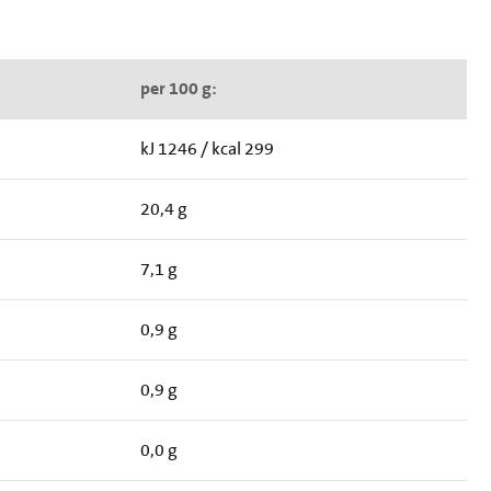
per 100 g:
kJ 1246 / kcal 299
20,4 g
7,1 g
0,9 g
0,9 g
0,0 g