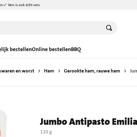
en
Vers is ook écht vers
lijk bestellen
Online bestellen
BBQ
swaren en worst
Ham
Gerookte ham, rauwe ham
Jum
Jumbo Antipasto Emili
120 g