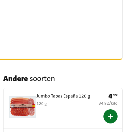
Andere
soorten
4
19
Prijs: € 4,19
Jumbo Tapas España 120 g
€ 34,92 per kilo
34,92
/
kilo
120 g