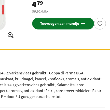
4
79
Prijs: € 4,79
€ 39,92 per kilo
39,92
/
kilo
Toevoegen aan mandje
 145 g varkensvlees gebruikt., Coppa di Parma BGA:
muskaat, kruidnagel, kaneel, knoflook), aroma's, antioxidant:
 is 140 g varkensvlees gebruikt., Salame Italiano:
peper), aroma's, antioxidant: E301, conserveermiddelen: E250
., E = door EU goedgekeurde hulpstof.