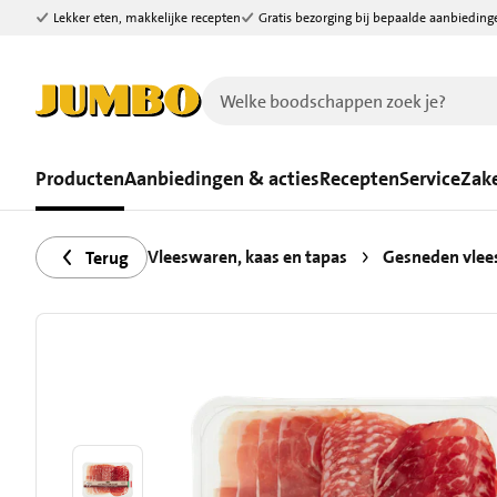
Lekker eten, makkelijke recepten
Gratis bezorging bij bepaalde aanbieding
Ga naar zoeken
Ga naar hoofdinhoud
Producten
Aanbiedingen & acties
Recepten
Service
Zake
Vleeswaren, kaas en tapas
Gesneden vlee
Terug