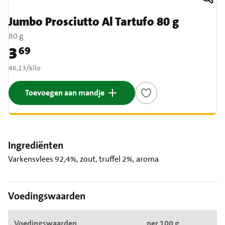
Jumbo Prosciutto Al Tartufo 80 g
80 g
3
69
Prijs: € 3,69
€ 46,13 per kilo
46,13
/
kilo
Toevoegen aan mandje
Ingrediënten
Varkensvlees 92,4%, zout, truffel 2%, aroma
Voedingswaarden
Voedingswaarden
per 100 g