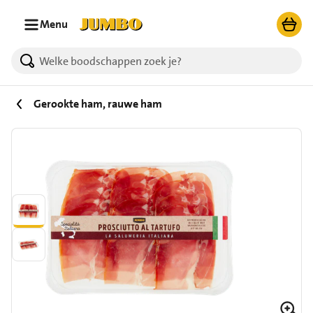
Ga naar zoeken
Ga naar hoofdinhoud
Menu
Gerookte ham, rauwe ham