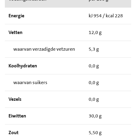
Energie
kJ 954 / kcal 228
Vetten
12,0 g
waarvan verzadigde vetzuren
5,3 g
Koolhydraten
0,0 g
waarvan suikers
0,0 g
Vezels
0,0 g
Eiwitten
30,0 g
Zout
5,50 g