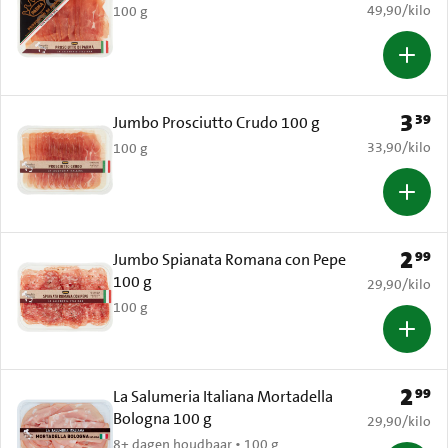
€ 49,90 per k
49,90
/
kilo
100 g
3
39
Prijs: 
Jumbo Prosciutto Crudo 100 g
€ 33,90 per k
33,90
/
kilo
100 g
2
99
Prijs: 
Jumbo Spianata Romana con Pepe
100 g
€ 29,90 per k
29,90
/
kilo
100 g
2
99
Prijs: 
La Salumeria Italiana Mortadella
Bologna 100 g
€ 29,90 per k
29,90
/
kilo
8+ dagen houdbaar • 100 g