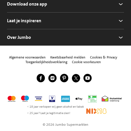
Download onze app
Laat je inspireren
Over Jumbo
Algemene voorwaarden
Kwetsbaarheid melden
Cookies & Privacy
Toegankelijkheidsverklaring
Cookie voorkeuren
Jumbo Facebook
Jumbo Instagram
Jumbo Pinterest
Jumbo Twitter
Jumbo YouTube
Volg ons
Mastercard
Maestro
Visa
Vpay
American Express
Apple Pay
Aanbiedersmedicijne
Thuiswinkel w
< 18 jaar verkopen wij geen alcohol en tabak
NIX18
< 25 jaar? Laat je legitimatie zien!
© 2026 Jumbo Supermarkten