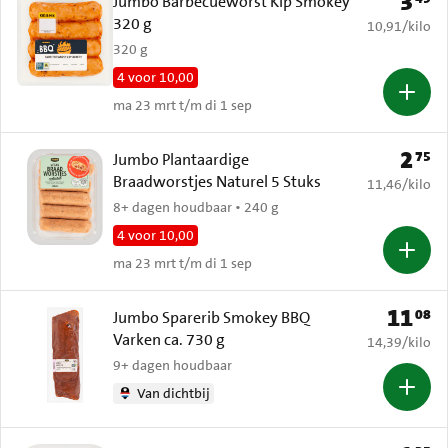
3
Prijs: 
Jumbo Barbecueworst Kip Smokey
320 g
€ 10,91 per k
10,91
/
kilo
320 g
4 voor 10,00
ma 23 mrt t/m di 1 sep
2
75
Prijs: 
Jumbo Plantaardige
Braadworstjes Naturel 5 Stuks
€ 11,46 per k
11,46
/
kilo
8+ dagen houdbaar • 240 g
4 voor 10,00
ma 23 mrt t/m di 1 sep
11
08
Prijs: € 
Jumbo Sparerib Smokey BBQ
Varken ca. 730 g
€ 14,39 per k
14,39
/
kilo
9+ dagen houdbaar
Van dichtbij