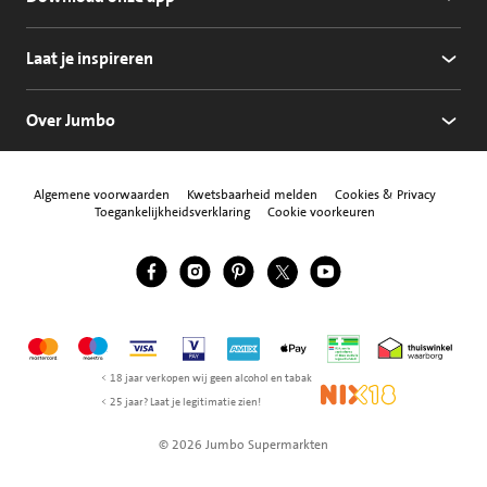
Laat je inspireren
Over Jumbo
Algemene voorwaarden
Kwetsbaarheid melden
Cookies & Privacy
Toegankelijkheidsverklaring
Cookie voorkeuren
Jumbo Facebook
Jumbo Instagram
Jumbo Pinterest
Jumbo Twitter
Jumbo YouTube
Volg ons
Mastercard
Maestro
Visa
Vpay
American Express
Apple Pay
Aanbiedersmedicijne
Thuiswinkel w
< 18 jaar verkopen wij geen alcohol en tabak
NIX18
< 25 jaar? Laat je legitimatie zien!
© 2026 Jumbo Supermarkten