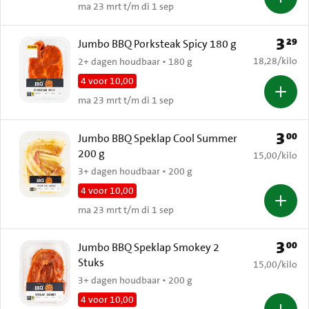
ma 23 mrt t/m di 1 sep
3
29
Prijs: 
Jumbo BBQ Porksteak Spicy 180 g
€ 18,28 per k
18,28
/
kilo
2+ dagen houdbaar • 180 g
4 voor 10,00
ma 23 mrt t/m di 1 sep
3
00
Prijs: 
Jumbo BBQ Speklap Cool Summer
200 g
€ 15,00 per k
15,00
/
kilo
3+ dagen houdbaar • 200 g
4 voor 10,00
ma 23 mrt t/m di 1 sep
3
00
Prijs: 
Jumbo BBQ Speklap Smokey 2
Stuks
€ 15,00 per k
15,00
/
kilo
3+ dagen houdbaar • 200 g
4 voor 10,00