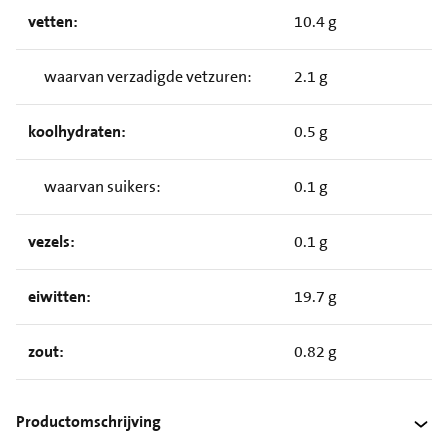
vetten:
10.4 g
waarvan verzadigde vetzuren:
2.1 g
koolhydraten:
0.5 g
waarvan suikers:
0.1 g
vezels:
0.1 g
eiwitten:
19.7 g
zout:
0.82 g
Productomschrijving