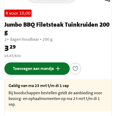
4 voor 10,00
Jumbo BBQ Filetsteak Tuinkruiden 200
g
2+ dagen houdbaar
•
200 g
3
29
Prijs: € 3,29
€ 16,45 per kilo
16,45
/
kilo
Toevoegen aan mandje
Geldig van ma 23 mrt t/m di 1 sep
Bij boodschappen bestellen geldt de aanbieding voor
bezorg- en ophaalmomenten op ma 23 mrt t/m di 1
sep.