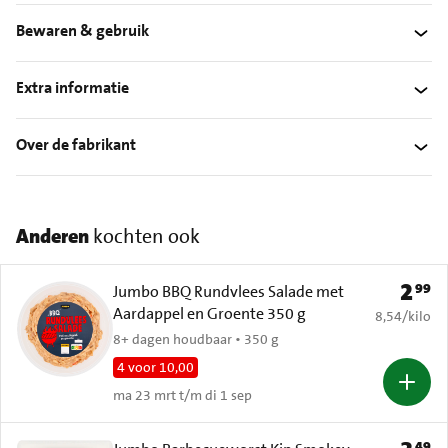
Bewaren & gebruik
Extra informatie
Over de fabrikant
Anderen
kochten ook
2
99
Prijs: 
Jumbo BBQ Rundvlees Salade met
Aardappel en Groente 350 g
€ 8,54 per k
8,54
/
kilo
8+ dagen houdbaar • 350 g
4 voor 10,00
ma 23 mrt t/m di 1 sep
49