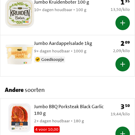
1
35
Prijs: 
Jumbo Kruidenboter 100 g
€ 13,50 per k
13,50
/
kilo
10+ dagen houdbaar • 100 g
2
09
Prijs: 
Jumbo Aardappelsalade 1kg
€ 2,09 per k
2,09
/
kilo
9+ dagen houdbaar • 1000 g
Goedkoopje
Andere
soorten
3
50
Prijs: 
Jumbo BBQ Porksteak Black Garlic
180 g
€ 19,44 per k
19,44
/
kilo
2+ dagen houdbaar • 180 g
4 voor 10,00