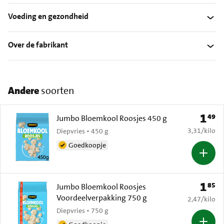
Voeding en gezondheid
Over de fabrikant
Andere
soorten
1
49
Prijs: 
Jumbo Bloemkool Roosjes 450 g
€ 3,31 per k
3,31
/
kilo
Diepvries • 450 g
Goedkoopje
1
85
Prijs: 
Jumbo Bloemkool Roosjes
Voordeelverpakking 750 g
€ 2,47 per k
2,47
/
kilo
Diepvries • 750 g