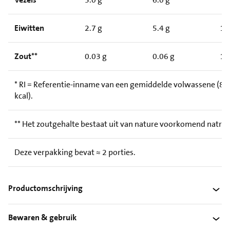
Eiwitten
2.7 g
5.4 g
1
Zout**
0.03 g
0.06 g
1
* RI = Referentie-inname van een gemiddelde volwassene (8.
kcal).
** Het zoutgehalte bestaat uit van nature voorkomend natri
Deze verpakking bevat ≈ 2 porties.
Productomschrijving
Bewaren & gebruik