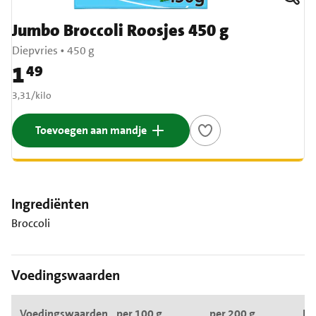
Jumbo Broccoli Roosjes 450 g
Diepvries
•
450 g
1
49
Prijs: € 1,49
€ 3,31 per kilo
3,31
/
kilo
Toevoegen aan mandje
Ingrediënten
Broccoli
Voedingswaarden
Voedingswaarden
per 100 g
per 200 g
RI*