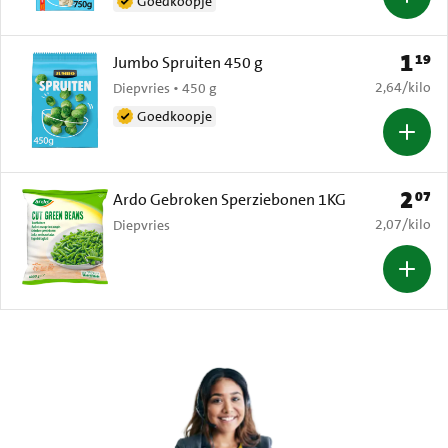
Goedkoopje
1
19
Prijs: 
Jumbo Spruiten 450 g
€ 2,64 per k
2,64
/
kilo
Diepvries • 450 g
Goedkoopje
2
07
Prijs: 
Ardo Gebroken Sperziebonen 1KG
€ 2,07 per k
2,07
/
kilo
Diepvries