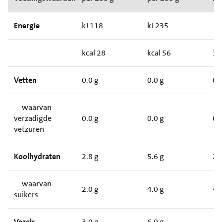
Energie
kJ 118
kJ 235
kcal 28
kcal 56
3
Vetten
0.0 g
0.0 g
0
waarvan
verzadigde
0.0 g
0.0 g
0
vetzuren
Koolhydraten
2.8 g
5.6 g
2
waarvan
2.0 g
4.0 g
4
suikers
Vezels
3.0 g
6.0 g