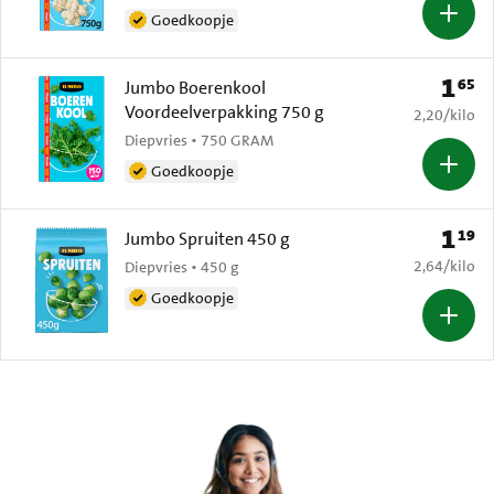
Goedkoopje
1
65
Prijs: 
Jumbo Boerenkool
Voordeelverpakking 750 g
€ 2,20 per k
2,20
/
kilo
Diepvries • 750 GRAM
Goedkoopje
1
19
Prijs: 
Jumbo Spruiten 450 g
€ 2,64 per k
2,64
/
kilo
Diepvries • 450 g
Goedkoopje