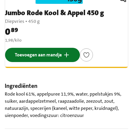
Jumbo Rode Kool & Appel 450 g
Diepvries
•
450 g
0
89
Prijs: € 0,89
€ 1,98 per kilo
1,98
/
kilo
Toevoegen aan mandje
Ingrediënten
Rode kool 61%, appelpuree 11,9%, water, ppelstukjes 9%,
suiker, aardappelzetmeel, raapzaadolie, zeezout, zout,
natuurazijn, specerijen (kaneel, witte peper, kruidnagel),
uienpoeder, voedingszuur: citroenzuur