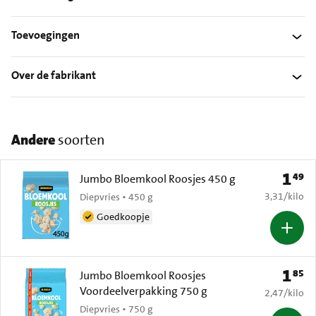
Toevoegingen
Over de fabrikant
Andere
soorten
1
49
Prijs: 
Jumbo Bloemkool Roosjes 450 g
€ 3,31 per k
3,31
/
kilo
Diepvries • 450 g
Goedkoopje
1
85
Prijs: 
Jumbo Bloemkool Roosjes
Voordeelverpakking 750 g
€ 2,47 per k
2,47
/
kilo
Diepvries • 750 g