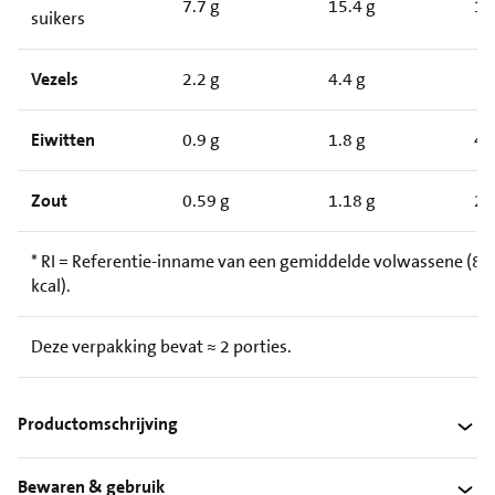
7.7 g
15.4 g
1
suikers
Vezels
2.2 g
4.4 g
Eiwitten
0.9 g
1.8 g
4
Zout
0.59 g
1.18 g
2
* RI = Referentie-inname van een gemiddelde volwassene (8.
kcal).
Deze verpakking bevat ≈ 2 porties.
Productomschrijving
Bewaren & gebruik