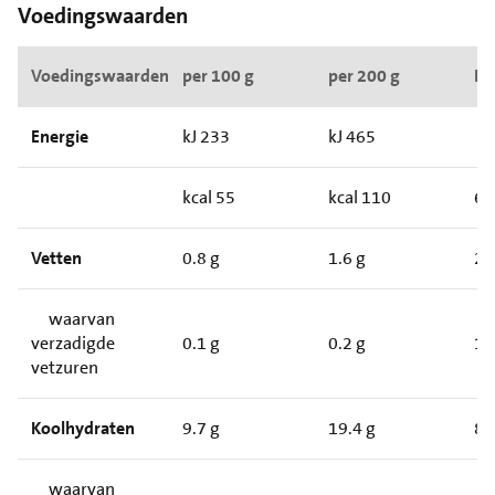
Voedingswaarden
Voedingswaarden
per 100 g
per 200 g
RI*
Energie
kJ 233
kJ 465
kcal 55
kcal 110
6
Vetten
0.8 g
1.6 g
2
waarvan
verzadigde
0.1 g
0.2 g
1
vetzuren
Koolhydraten
9.7 g
19.4 g
8
waarvan