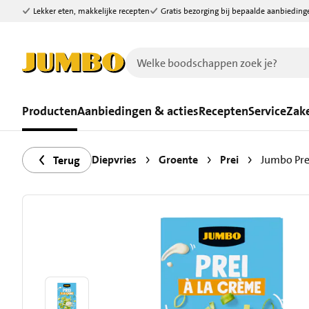
Lekker eten, makkelijke recepten
Gratis bezorging bij bepaalde aanbieding
Ga naar zoeken
Ga naar hoofdinhoud
Producten
Aanbiedingen & acties
Recepten
Service
Zake
Diepvries
Groente
Prei
Jumbo Pre
Terug