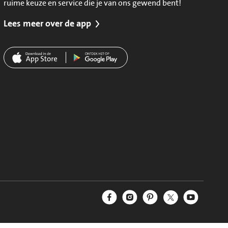
ruime keuze en service die je van ons gewend bent!
Lees meer over de app
Jumbo Facebook
Jumbo Instagram
Jumbo Pinterest
Jumbo Twitter
Jumbo YouT
Volg ons