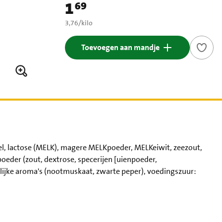
1
69
Prijs: € 1,69
€ 3,76 per kilo
3,76
/
kilo
Toevoegen aan mandje
el, lactose (MELK), magere MELKpoeder, MELKeiwit, zeezout,
eder (zout, dextrose, specerijen [uienpoeder,
lijke aroma's (nootmuskaat, zwarte peper), voedingszuur: