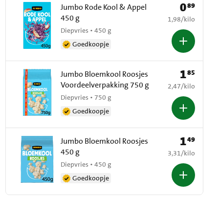
0
89
Prijs: € 0,89
Jumbo Rode Kool & Appel
450 g
€ 1,98 per kilo
1,98
/
kilo
Diepvries • 450 g
Goedkoopje
1
85
Prijs: € 1,85
Jumbo Bloemkool Roosjes
Voordeelverpakking 750 g
€ 2,47 per kilo
2,47
/
kilo
Diepvries • 750 g
Goedkoopje
1
49
Prijs: € 1,49
Jumbo Bloemkool Roosjes
450 g
€ 3,31 per kilo
3,31
/
kilo
Diepvries • 450 g
Goedkoopje