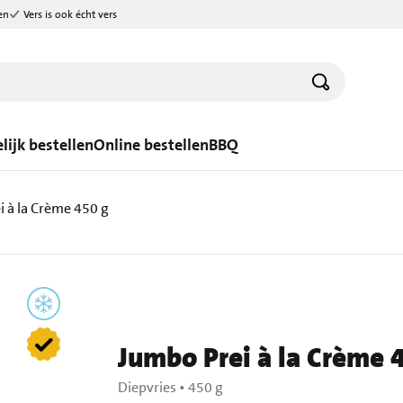
en
Vers is ook écht vers
lijk bestellen
Online bestellen
BBQ
i à la Crème 450 g
Jumbo Prei à la Crème 
Diepvries
•
450 g