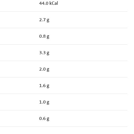
44.0 kCal
2.7 g
0.8 g
3.3 g
2.0 g
1.6 g
1.0 g
0.6 g