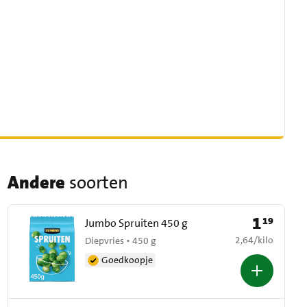
Andere
soorten
1
19
Prijs: € 1,19
Jumbo Spruiten 450 g
€ 2,64 per kilo
2,64
/
kilo
Diepvries • 450 g
Goedkoopje