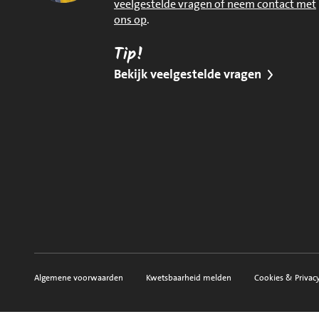
veelgestelde vragen of neem contact met
ons op
.
Tip!
Bekijk veelgestelde vragen
Algemene voorwaarden
Kwetsbaarheid melden
Cookies & Privac
Voorwaarden, privacy en sitemap