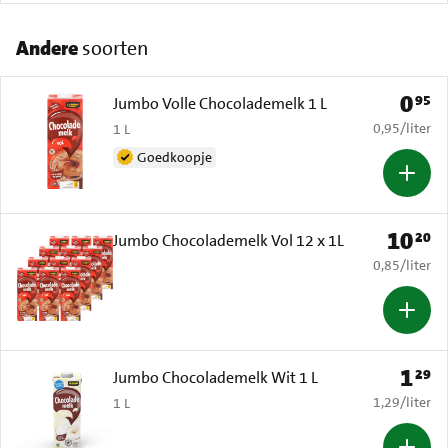
Andere
soorten
0
95
Prijs: 
Jumbo Volle Chocolademelk 1 L
€ 0,95 per li
0,95
/
liter
1 L
Goedkoopje
10
20
Prijs: € 
Jumbo Chocolademelk Vol 12 x 1L
€ 0,85 per li
0,85
/
liter
1
29
Prijs: 
Jumbo Chocolademelk Wit 1 L
€ 1,29 per li
1,29
/
liter
1 L