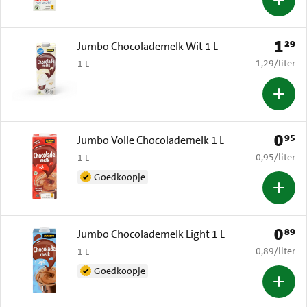
1
29
Prijs: 
Jumbo Chocolademelk Wit 1 L
€ 1,29 per li
1,29
/
liter
1 L
0
95
Prijs: 
Jumbo Volle Chocolademelk 1 L
€ 0,95 per li
0,95
/
liter
1 L
Goedkoopje
0
89
Prijs: 
Jumbo Chocolademelk Light 1 L
€ 0,89 per li
0,89
/
liter
1 L
Goedkoopje