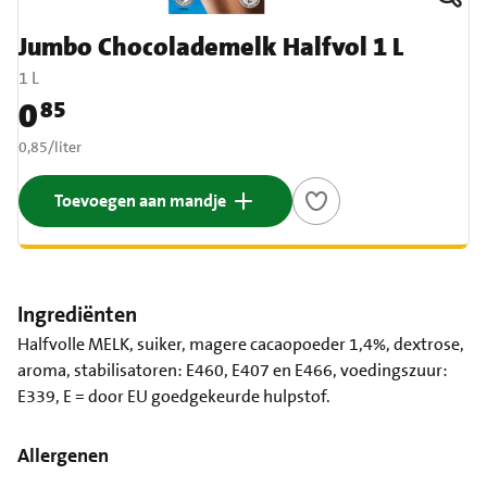
Jumbo Chocolademelk Halfvol 1 L
1 L
0
85
Prijs: € 0,85
€ 0,85 per liter
0,85
/
liter
Toevoegen aan mandje
Ingrediënten
Halfvolle MELK, suiker, magere cacaopoeder 1,4%, dextrose,
aroma, stabilisatoren: E460, E407 en E466, voedingszuur:
E339, E = door EU goedgekeurde hulpstof.
Allergenen