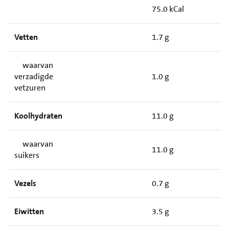
75.0 kCal
Vetten
1.7 g
waarvan
verzadigde
1.0 g
vetzuren
Koolhydraten
11.0 g
waarvan
11.0 g
suikers
Vezels
0.7 g
Eiwitten
3.5 g