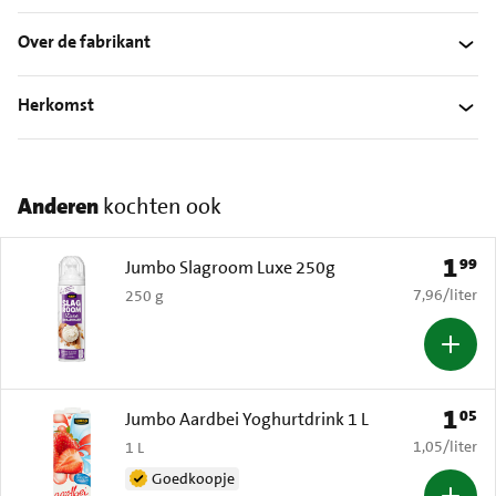
Over de fabrikant
Herkomst
Anderen
kochten ook
1
99
Prijs: 
Jumbo Slagroom Luxe 250g
€ 7,96 per li
7,96
/
liter
250 g
1
05
Prijs: 
Jumbo Aardbei Yoghurtdrink 1 L
€ 1,05 per li
1,05
/
liter
1 L
Goedkoopje