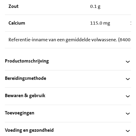
Zout
0.1 g
Calcium
115.0 mg
14
Referentie-inname van een gemiddelde volwassene. (8400 kJ
Productomschrijving
Bereidingsmethode
Bewaren & gebruik
Toevoegingen
Voeding en gezondheid