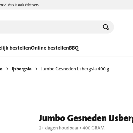
en
Vers is ook écht vers
lijk bestellen
Online bestellen
BBQ
de
Ijsbergsla
Jumbo Gesneden IJsbergsla 400 g
Jumbo Gesneden IJsber
2+ dagen houdbaar
•
400 GRAM