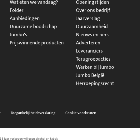
Wat eten we vandaag?
Openingstijden
Folder
Over ons bedrijf
Aanbiedingen
Jaarverslag
Duurzame boodschap
Duurzaamheid
Jumbo's
Nieuws en pers
Prijswinnende producten
Adverteren
Leveranciers
Terugroepacties
Werken bij Jumbo
Jumbo België
Herroepingsrecht
y
Toegankelijkheidsverklaring
Cookie voorkeuren
18 jaar verkopen wij geen alcohol en tabak