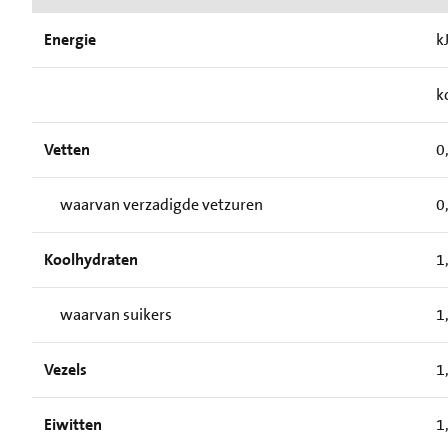
Energie
k
k
Vetten
0
waarvan verzadigde vetzuren
0
Koolhydraten
1
waarvan suikers
1
Vezels
1
Eiwitten
1