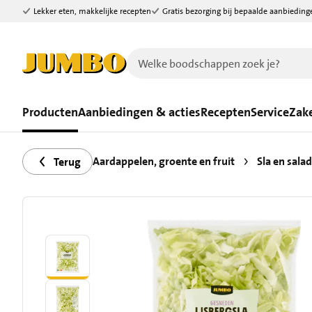
Lekker eten, makkelijke recepten
Gratis bezorging bij bepaalde aanbieding
Ga naar zoeken
Ga naar hoofdinhoud
Producten
Aanbiedingen & acties
Recepten
Service
Zake
Aardappelen, groente en fruit
Sla en sala
Terug