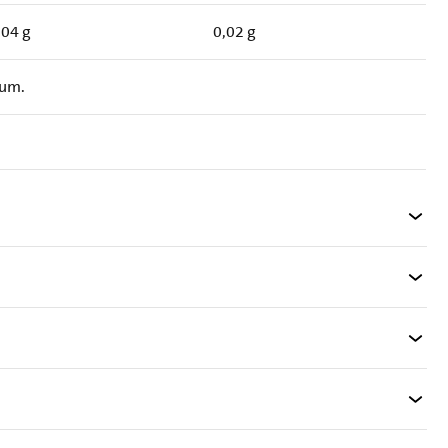
,04 g
0,02 g
ium.