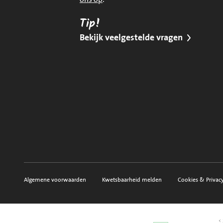
Tip!
Bekijk veelgestelde vragen
Algemene voorwaarden
Kwetsbaarheid melden
Cookies & Privac
Voorwaarden, privacy en sitemap
< 