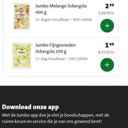
2
39
Prijs: € 2,39
Jumbo Melange IJsbergsla
400 g
€ 5,98 per kilo
5,98
/
kilo
2+ dagen houdbaar • 400 GRAM
1
69
Prijs: € 1,69
Jumbo Fijngesneden
IJsbergsla 200 g
€ 8,45 per kilo
8,45
/
kilo
1+ dag houdbaar • 200 GRAM
Download onze app
Met de Jumbo app doe je vlot je boodschappen, met de
ruime keuze en service die je van ons gewend bent!