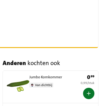
Anderen
kochten ook
0
99
Prijs: € 0,99
Jumbo Komkommer
€ 0,99 per stuk
0,99
/
stuk
Van dichtbij