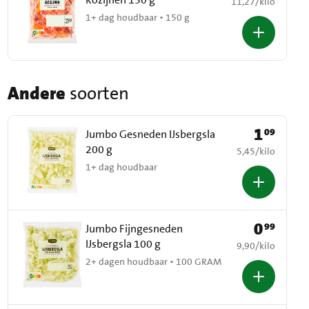
€ 11,27 per kilo
11,27
/
kilo
1+ dag houdbaar • 150 g
Andere
soorten
1
09
Prijs: € 1,09
Jumbo Gesneden IJsbergsla
200 g
€ 5,45 per kilo
5,45
/
kilo
1+ dag houdbaar
0
99
Prijs: € 0,99
Jumbo Fijngesneden
IJsbergsla 100 g
€ 9,90 per kilo
9,90
/
kilo
2+ dagen houdbaar • 100 GRAM