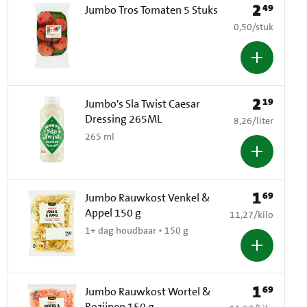
2
49
Prijs: € 2,49
Jumbo Tros Tomaten 5 Stuks
€ 0,50 per stuk
0,50
/
stuk
2
19
Prijs: € 2,19
Jumbo's Sla Twist Caesar
Dressing 265ML
€ 8,26 per liter
8,26
/
liter
265 ml
1
69
Prijs: € 1,69
Jumbo Rauwkost Venkel &
Appel 150 g
€ 11,27 per kilo
11,27
/
kilo
1+ dag houdbaar • 150 g
1
69
Prijs: € 1,69
Jumbo Rauwkost Wortel &
Rozijnen 150 g