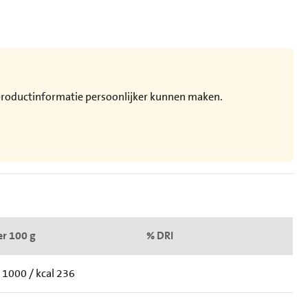
e productinformatie persoonlijker kunnen maken.
er 100 g
% DRI
J 1000 / kcal 236