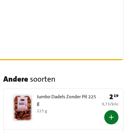
Andere
soorten
2
19
Prijs: € 2,19
Jumbo Dadels Zonder Pit 225
g
€ 9,73 per kilo
9,73
/
kilo
225 g