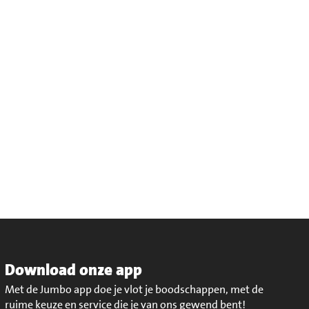
Download onze app
Met de Jumbo app doe je vlot je boodschappen, met de
ruime keuze en service die je van ons gewend bent!