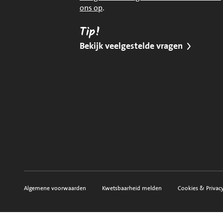
ons op
.
Tip!
Bekijk veelgestelde vragen
Algemene voorwaarden
Kwetsbaarheid melden
Cookies & Privac
Voorwaarden, privacy en sitemap