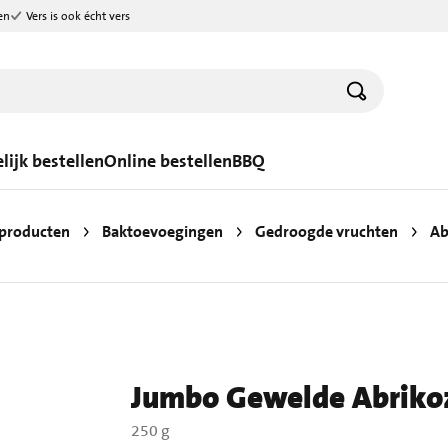
en
Vers is ook écht vers
lijk bestellen
Online bestellen
BBQ
producten
Baktoevoegingen
Gedroogde vruchten
Ab
Jumbo Gewelde Abriko
250 g