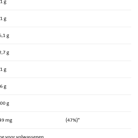
,1 g
,1 g
6,1 g
2,7 g
,1 g
,6 g
,00 g
49 mg
(47%)*
ame voor volwassenen.