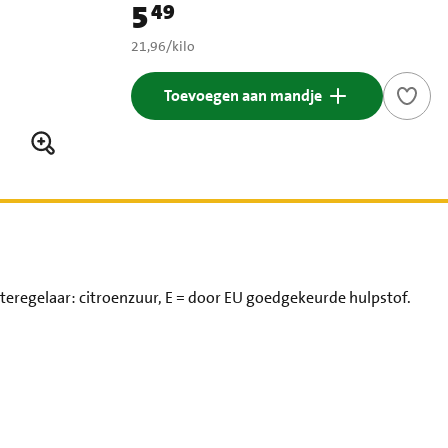
5
49
Prijs: € 5,49
€ 21,96 per kilo
21,96
/
kilo
Toevoegen aan mandje
teregelaar: citroenzuur, E = door EU goedgekeurde hulpstof.