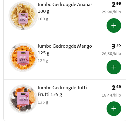
2
99
Prijs: € 2,99
Jumbo Gedroogde Ananas
100 g
€ 29,90 per kilo
29,90
/
kilo
100 g
3
35
Prijs: € 3,35
Jumbo Gedroogde Mango
125 g
€ 26,80 per kilo
26,80
/
kilo
125 g
2
49
Prijs: € 2,49
Jumbo Gedroogde Tutti
Frutti 135 g
€ 18,44 per kilo
18,44
/
kilo
135 g