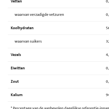
Vetten
0
waarvan verzadigde vetzuren
0
Koolhydraten
5
waarvan suikers
3
Vezels
4
Eiwitten
0
Zout
0
Kalium
9
* Percentage van de aanbevolen dagelijkse referentie-inn