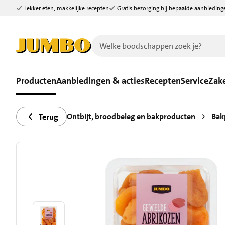
Lekker eten, makkelijke recepten
Gratis bezorging bij bepaalde aanbieding
Ga naar zoeken
Ga naar hoofdinhoud
Producten
Aanbiedingen & acties
Recepten
Service
Zake
Ontbijt, broodbeleg en bakproducten
Bak
Terug