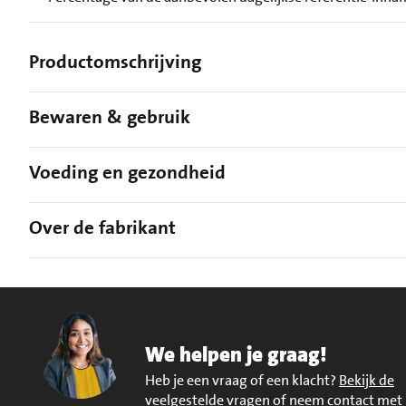
Productomschrijving
Bewaren & gebruik
Voeding en gezondheid
Over de fabrikant
We helpen je graag!
Heb je een vraag of een klacht?
Bekijk de
veelgestelde vragen of neem contact met