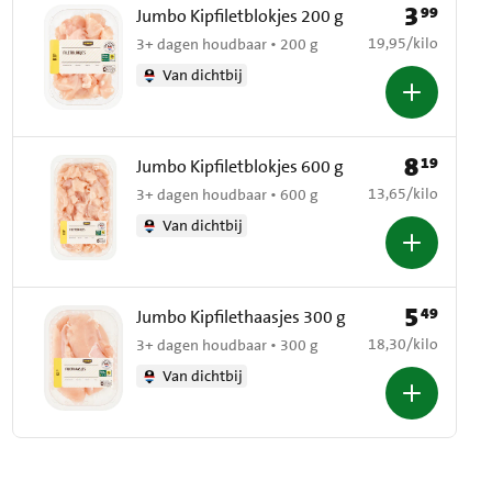
3
99
Prijs: € 3,99
Jumbo Kipfiletblokjes 200 g
€ 19,95 per kilo
19,95
/
kilo
3+ dagen houdbaar • 200 g
Van dichtbij
8
19
Prijs: € 8,19
Jumbo Kipfiletblokjes 600 g
€ 13,65 per kilo
13,65
/
kilo
3+ dagen houdbaar • 600 g
Van dichtbij
5
49
Prijs: € 5,49
Jumbo Kipfilethaasjes 300 g
€ 18,30 per kilo
18,30
/
kilo
3+ dagen houdbaar • 300 g
Van dichtbij