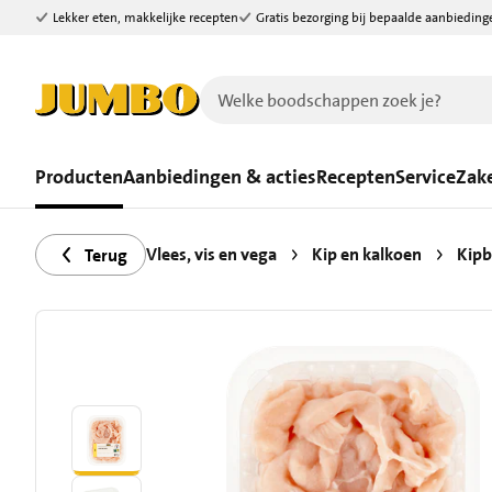
Lekker eten, makkelijke recepten
Gratis bezorging bij bepaalde aanbieding
Ga naar zoeken
Ga naar hoofdinhoud
Producten
Aanbiedingen & acties
Recepten
Service
Zake
Vlees, vis en vega
Kip en kalkoen
Kipb
Terug