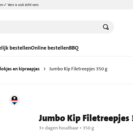
en
Vers is ook écht vers
lijk bestellen
Online bestellen
BBQ
lokjes en kipreepjes
Jumbo Kip Filetreepjes 350 g
Jumbo Kip Filetreepjes
3+ dagen houdbaar
•
350 g