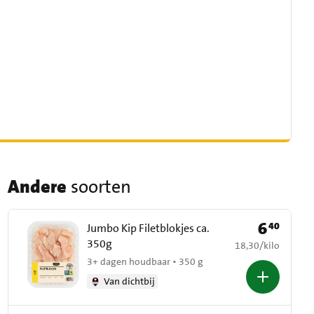
Andere
soorten
6
40
Prijs: € 6,40
Jumbo Kip Filetblokjes ca.
350g
€ 18,30 per kilo
18,30
/
kilo
3+ dagen houdbaar • 350 g
Van dichtbij