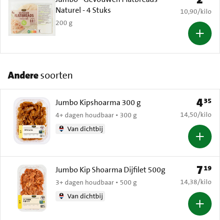
Naturel - 4 Stuks
€ 10,90 per k
10,90
/
kilo
200 g
Andere
soorten
4
35
Prijs: 
Jumbo Kipshoarma 300 g
€ 14,50 per k
14,50
/
kilo
4+ dagen houdbaar • 300 g
Van dichtbij
7
19
Prijs: 
Jumbo Kip Shoarma Dijfilet 500g
€ 14,38 per k
14,38
/
kilo
3+ dagen houdbaar • 500 g
Van dichtbij