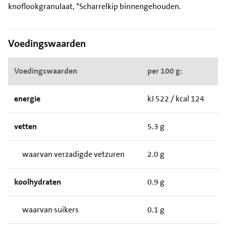
knoflookgranulaat, *Scharrelkip binnengehouden.
Voedingswaarden
Voedingswaarden
per 100 g:
energie
kJ 522 / kcal 124
vetten
5.3 g
waarvan verzadigde vetzuren
2.0 g
koolhydraten
0.9 g
waarvan suikers
0.1 g