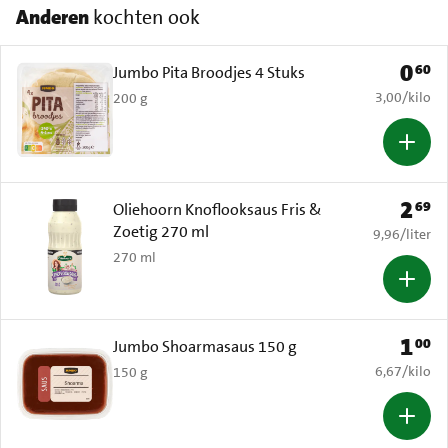
Anderen
kochten ook
0
60
Prijs: 
Jumbo Pita Broodjes 4 Stuks
€ 3,00 per k
3,00
/
kilo
200 g
2
69
Prijs: 
Oliehoorn Knoflooksaus Fris &
Zoetig 270 ml
€ 9,96 per li
9,96
/
liter
270 ml
1
00
Prijs: 
Jumbo Shoarmasaus 150 g
€ 6,67 per k
6,67
/
kilo
150 g