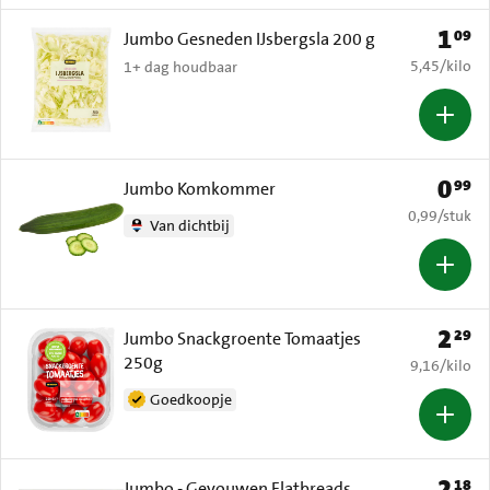
1
09
Prijs: 
Jumbo Gesneden IJsbergsla 200 g
€ 5,45 per k
5,45
/
kilo
1+ dag houdbaar
0
99
Prijs: 
Jumbo Komkommer
€ 0,99 per s
0,99
/
stuk
Van dichtbij
2
29
Prijs: 
Jumbo Snackgroente Tomaatjes
250g
€ 9,16 per k
9,16
/
kilo
Goedkoopje
2
18
Prijs: 
Jumbo - Gevouwen Flatbreads