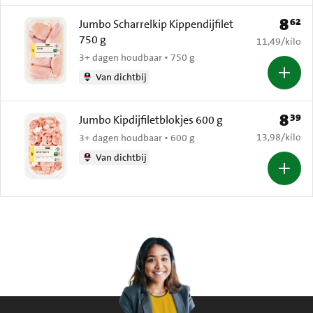
8
62
Prijs: 
Jumbo Scharrelkip Kippendijfilet
750 g
€ 11,49 per k
11,49
/
kilo
3+ dagen houdbaar • 750 g
Van dichtbij
8
39
Prijs: 
Jumbo Kipdijfiletblokjes 600 g
€ 13,98 per k
13,98
/
kilo
3+ dagen houdbaar • 600 g
Van dichtbij