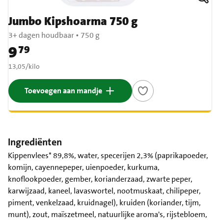
Jumbo Kipshoarma 750 g
3+ dagen houdbaar
•
750 g
9
79
Prijs: € 9,79
€ 13,05 per kilo
13,05
/
kilo
Toevoegen aan mandje
Ingrediënten
Kippenvlees* 89,8%, water, specerijen 2,3% (paprikapoeder,
komijn, cayennepeper, uienpoeder, kurkuma,
knoflookpoeder, gember, korianderzaad, zwarte peper,
karwijzaad, kaneel, lavaswortel, nootmuskaat, chilipeper,
piment, venkelzaad, kruidnagel), kruiden (koriander, tijm,
munt), zout, maïszetmeel, natuurlijke aroma's, rijstebloem,