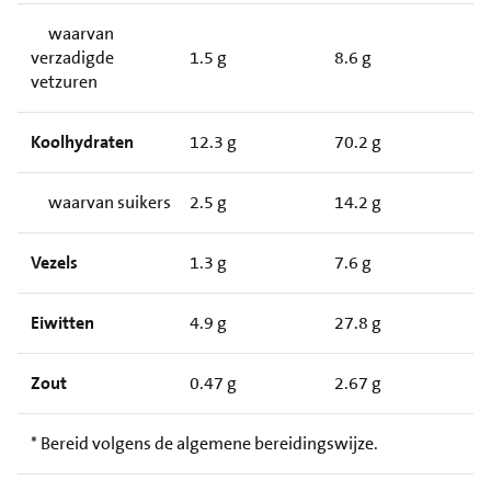
waarvan
verzadigde
1.5 g
8.6 g
vetzuren
Koolhydraten
12.3 g
70.2 g
waarvan suikers
2.5 g
14.2 g
Vezels
1.3 g
7.6 g
Eiwitten
4.9 g
27.8 g
Zout
0.47 g
2.67 g
* Bereid volgens de algemene bereidingswijze.