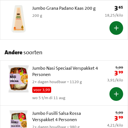
3
65
Prijs: 
Jumbo Grana Padano Kaas 200 g
€ 18,25 per k
18,25
/
kilo
200 g
Andere
soorten
Oude prijs: 
5,99
Jumbo Nasi Speciaal Verspakket 4
3
99
Nieuwe 
Personen
€ 3,91 per k
3,91
/
kilo
2+ dagen houdbaar • 1120 g
voor 3,99
wo 5 t/m di 11 aug
Oude prijs: 
5,99
Jumbo Fusilli Salsa Rossa
3
99
Nieuwe 
Verspakket 4 Personen
€ 4,21 per k
4,21
/
kilo
2+ dagen houdbaar • 980 g