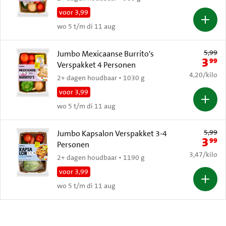
voor 3,99
wo 5 t/m di 11 aug
Oude prijs: 
5,99
Jumbo Mexicaanse Burrito's
3
99
Nieuwe 
Verspakket 4 Personen
€ 4,20 per k
4,20
/
kilo
2+ dagen houdbaar • 1030 g
voor 3,99
wo 5 t/m di 11 aug
Oude prijs: 
5,99
Jumbo Kapsalon Verspakket 3-4
3
99
Nieuwe 
Personen
€ 3,47 per k
3,47
/
kilo
2+ dagen houdbaar • 1190 g
voor 3,99
wo 5 t/m di 11 aug