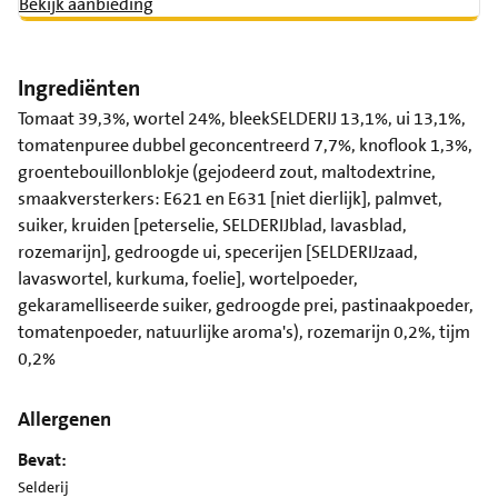
Bekijk aanbieding
Ingrediënten
Tomaat 39,3%, wortel 24%, bleekSELDERIJ 13,1%, ui 13,1%,
tomatenpuree dubbel geconcentreerd 7,7%, knoflook 1,3%,
groentebouillonblokje (gejodeerd zout, maltodextrine,
smaakversterkers: E621 en E631 [niet dierlijk], palmvet,
suiker, kruiden [peterselie, SELDERIJblad, lavasblad,
rozemarijn], gedroogde ui, specerijen [SELDERIJzaad,
lavaswortel, kurkuma, foelie], wortelpoeder,
gekaramelliseerde suiker, gedroogde prei, pastinaakpoeder,
tomatenpoeder, natuurlijke aroma's), rozemarijn 0,2%, tijm
0,2%
Allergenen
Bevat:
Selderij