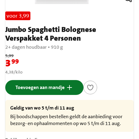
voor 3,99
Jumbo Spaghetti Bolognese
Verspakket 4 Personen
2+ dagen houdbaar
•
910 g
Oude prijs: € 5,99
5,99
3
99
Nieuwe prijs: € 3,99
€ 4,38 per kilo
4,38
/
kilo
Toevoegen aan mandje
Geldig van wo 5 t/m di 11 aug
Bij boodschappen bestellen geldt de aanbieding voor
bezorg- en ophaalmomenten op wo 5 t/m di 11 aug.