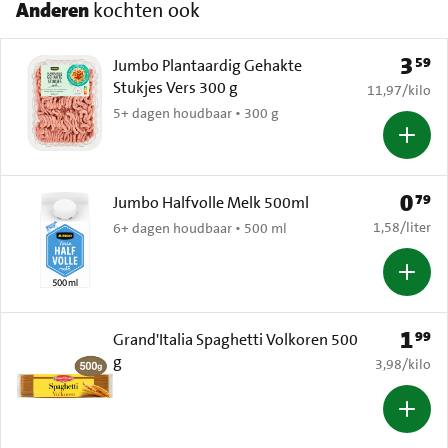
Anderen
kochten ook
3
59
Prijs: 
Jumbo Plantaardig Gehakte
Stukjes Vers 300 g
€ 11,97 per k
11,97
/
kilo
5+ dagen houdbaar • 300 g
0
79
Prijs: 
Jumbo Halfvolle Melk 500ml
€ 1,58 per li
1,58
/
liter
6+ dagen houdbaar • 500 ml
1
99
Prijs: 
Grand'Italia Spaghetti Volkoren 500
g
€ 3,98 per k
3,98
/
kilo