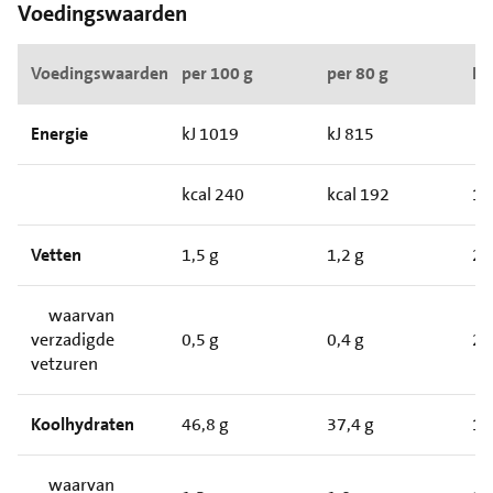
Voedingswaarden
Voedingswaarden
per 100 g
per 80 g
RI*
Energie
kJ 1019
kJ 815
kcal 240
kcal 192
1
Vetten
1,5 g
1,2 g
2
waarvan
verzadigde
0,5 g
0,4 g
2
vetzuren
Koolhydraten
46,8 g
37,4 g
1
waarvan