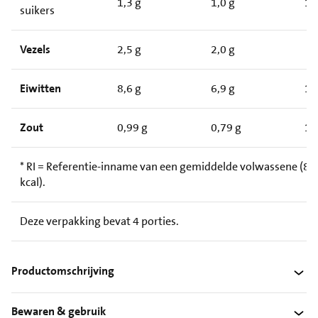
1,3 g
1,0 g
1
suikers
Vezels
2,5 g
2,0 g
Eiwitten
8,6 g
6,9 g
1
Zout
0,99 g
0,79 g
1
* RI = Referentie-inname van een gemiddelde volwassene (8.
kcal).
Deze verpakking bevat 4 porties.
Productomschrijving
Bewaren & gebruik