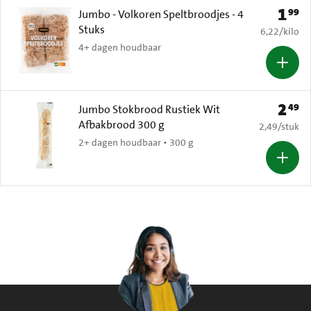
1
99
Prijs: 
Jumbo - Volkoren Speltbroodjes - 4
Stuks
€ 6,22 per k
6,22
/
kilo
4+ dagen houdbaar
2
49
Prijs: 
Jumbo Stokbrood Rustiek Wit
Afbakbrood 300 g
€ 2,49 per s
2,49
/
stuk
2+ dagen houdbaar • 300 g