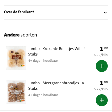
Over de fabrikant
Andere
soorten
1
99
Prijs: 
Jumbo - Krokante Bolletjes Wit - 4
Stuks
€ 6,22 per k
6,22
/
kilo
4+ dagen houdbaar
1
99
Prijs: 
Jumbo - Meergranenbroodjes - 4
Stuks
€ 6,22 per k
6,22
/
kilo
4+ dagen houdbaar