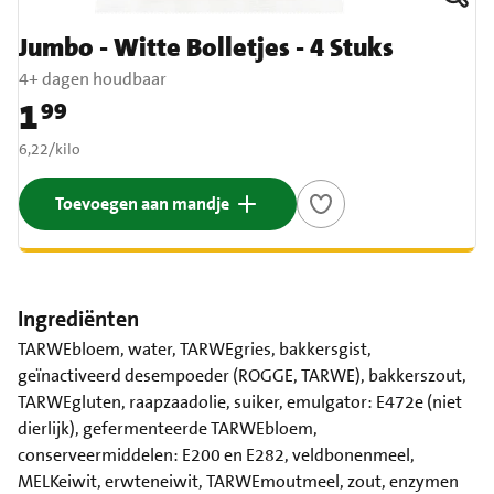
Jumbo - Witte Bolletjes - 4 Stuks
4+ dagen houdbaar
1
99
Prijs: € 1,99
€ 6,22 per kilo
6,22
/
kilo
Toevoegen aan mandje
Ingrediënten
TARWEbloem, water, TARWEgries, bakkersgist,
geïnactiveerd desempoeder (ROGGE, TARWE), bakkerszout,
TARWEgluten, raapzaadolie, suiker, emulgator: E472e (niet
dierlijk), gefermenteerde TARWEbloem,
conserveermiddelen: E200 en E282, veldbonenmeel,
MELKeiwit, erwteneiwit, TARWEmoutmeel, zout, enzymen