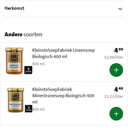
Herkomst
Andere
soorten
4
99
Prijs: 
KleinsteSoepFabriek Linzensoep
Biologisch 400 ml
€ 12,48 per li
12,48
/
liter
400 ml
4
49
Prijs: 
KleinsteSoepFabriek
Minestronesoep Biologisch 400
€ 11,23 per li
11,23
/
liter
ml
400 ml