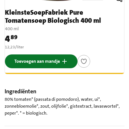
KleinsteSoepFabriek Pure
Tomatensoep Biologisch 400 ml
400 ml
4
89
Prijs: € 4,89
€ 12,23 per liter
12,23
/
liter
Toevoegen aan mandje
Ingrediënten
80% tomaten* (passata di pomodoro), water, ui*,
zonnebloemolie*, zout, olijfolie*, gistextract, lavaswortel*,
peper*. * = biologisch.