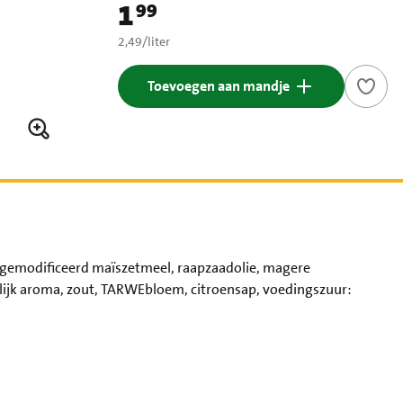
1
99
Prijs: € 1,99
€ 2,49 per liter
2,49
/
liter
Toevoegen aan mandje
 gemodificeerd maïszetmeel, raapzaadolie, magere
lijk aroma, zout, TARWEbloem, citroensap, voedingszuur: