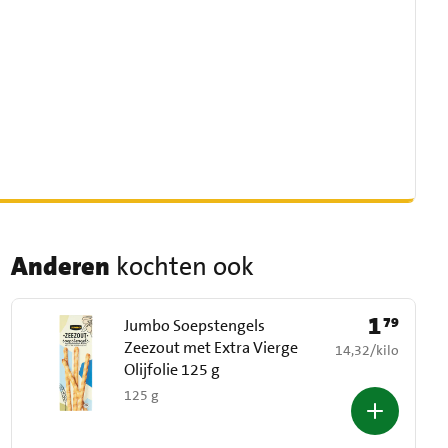
Anderen
kochten ook
1
79
Prijs: € 1,79
Jumbo Soepstengels
Zeezout met Extra Vierge
€ 14,32 per kilo
14,32
/
kilo
Olijfolie 125 g
125 g