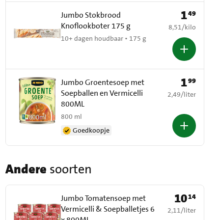
1
49
Prijs: € 1,49
Jumbo Stokbrood
Knoflookboter 175 g
€ 8,51 per kilo
8,51
/
kilo
10+ dagen houdbaar • 175 g
1
99
Prijs: € 1,99
Jumbo Groentesoep met
Soepballen en Vermicelli
€ 2,49 per liter
2,49
/
liter
800ML
800 ml
Goedkoopje
Andere
soorten
10
14
Prijs: € 10,14
Jumbo Tomatensoep met
Vermicelli & Soepballetjes 6
€ 2,11 per liter
2,11
/
liter
x 800ML