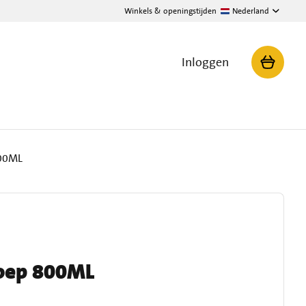
Winkels & openingstijden
Nederland
Inloggen
00ML
oep 800ML