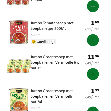
1
69
Prijs: € 1,69
Jumbo Tomatensoep met
Soepballetjes 800ML
€ 2,11 per liter
2,11
/
liter
800 ml
Goedkoopje
11
94
Prijs: € 11,94
Jumbo Groentesoep met
Soepballen en Vermicelle 6 x
€ 2,49 per liter
2,49
/
liter
800 ml
1
99
Prijs: € 1,99
Jumbo Groentesoep met
Soepballen en Vermicelli
€ 2,49 per liter
2,49
/
liter
800ML
800 ml