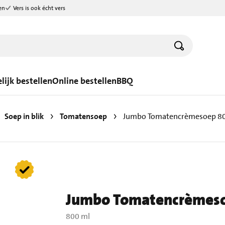
en
Vers is ook écht vers
lijk bestellen
Online bestellen
BBQ
Soep in blik
Tomatensoep
Jumbo Tomatencrèmesoep 8
Jumbo Tomatencrèmes
800 ml