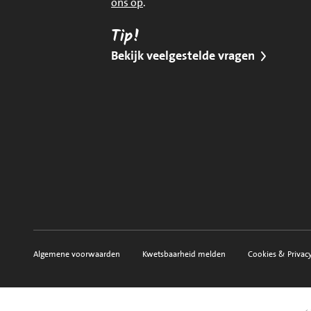
ons op
.
Tip!
Bekijk veelgestelde vragen
Algemene voorwaarden
Kwetsbaarheid melden
Cookies & Privac
Voorwaarden, privacy en sitemap