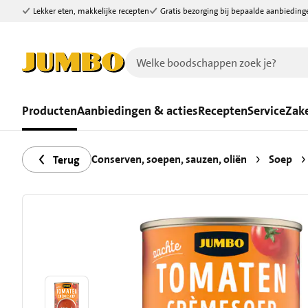
Lekker eten, makkelijke recepten
Gratis bezorging bij bepaalde aanbieding
Ga naar zoeken
Ga naar hoofdinhoud
Producten
Aanbiedingen & acties
Recepten
Service
Zake
Conserven, soepen, sauzen, oliën
Soep
Terug