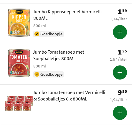
1
39
Prijs: 
Jumbo Kippensoep met Vermicelli
800ML
€ 1,74 per li
1,74
/
liter
800 ml
Goedkoopje
1
55
Prijs: 
Jumbo Tomatensoep met
Soepballetjes 800ML
€ 1,94 per li
1,94
/
liter
800 ml
Goedkoopje
9
30
Prijs: 
Jumbo Tomatensoep met Vermicelli
& Soepballetjes 6 x 800ML
€ 1,94 per li
1,94
/
liter