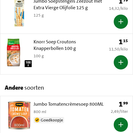
1
Prijs: 
Jumbo Soepstengels Zeezout met
Extra Vierge Olijfolie 125 g
€ 14,32 per k
14,32
/
kilo
125 g
1
15
Prijs: 
Knorr Soep Croutons
Knapperbollen 100 g
€ 11,50 per k
11,50
/
kilo
100 g
Andere
soorten
1
99
Prijs: 
Jumbo Tomatencrèmesoep 800ML
€ 2,49 per li
2,49
/
liter
800 ml
Goedkoopje