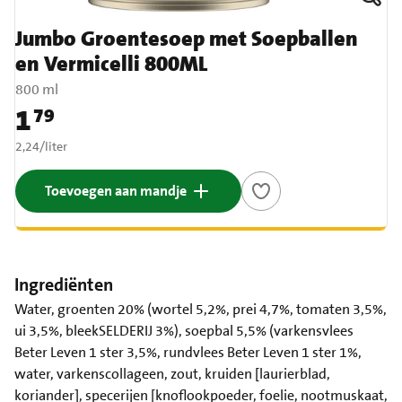
Jumbo Groentesoep met Soepballen
en Vermicelli 800ML
800 ml
1
79
Prijs: € 1,79
€ 2,24 per liter
2,24
/
liter
Toevoegen aan mandje
Ingrediënten
Water, groenten 20% (wortel 5,2%, prei 4,7%, tomaten 3,5%,
ui 3,5%, bleekSELDERIJ 3%), soepbal 5,5% (varkensvlees
Beter Leven 1 ster 3,5%, rundvlees Beter Leven 1 ster 1%,
water, varkenscollageen, zout, kruiden [laurierblad,
koriander], specerijen [knoflookpoeder, foelie, nootmuskaat,