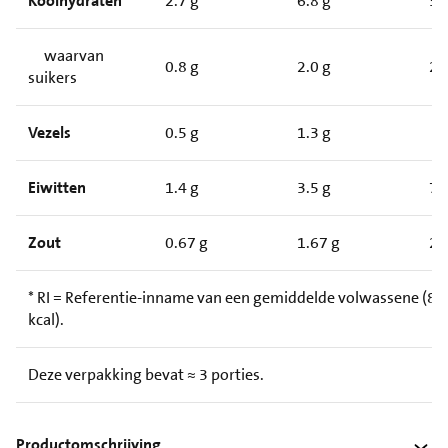
Koolhydraten
2.7 g
6.8 g
3
waarvan
0.8 g
2.0 g
2
suikers
Vezels
0.5 g
1.3 g
Eiwitten
1.4 g
3.5 g
7
Zout
0.67 g
1.67 g
2
* RI = Referentie-inname van een gemiddelde volwassene (8.
kcal).
Deze verpakking bevat ≈ 3 porties.
Productomschrijving