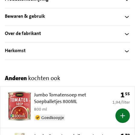
Bewaren & gebruik
Over de fabrikant
Herkomst
Anderen
kochten ook
1
55
Prijs: 
Jumbo Tomatensoep met
Soepballetjes 800ML
€ 1,94 per li
1,94
/
liter
800 ml
Goedkoopje
79