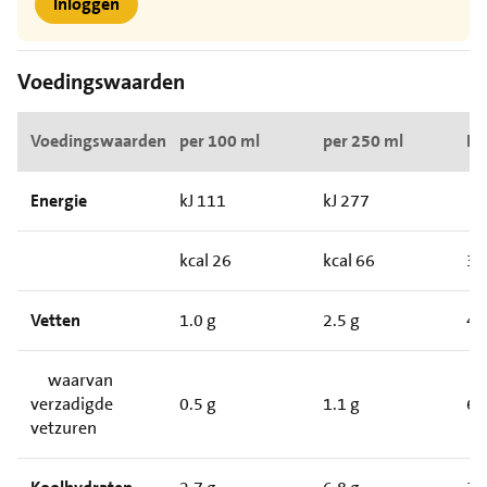
Inloggen
Voedingswaarden
Voedingswaarden
per 100 ml
per 250 ml
RI*
Energie
kJ 111
kJ 277
kcal 26
kcal 66
3
Vetten
1.0 g
2.5 g
4
waarvan
verzadigde
0.5 g
1.1 g
6
vetzuren