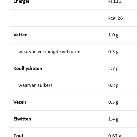
Energie
kJ 111
kcal 26
Vetten
1.0 g
waarvan verzadigde vetzuren
0.5 g
Koolhydraten
2.7 g
waarvan suikers
0.8 g
Vezels
0.5 g
Eiwitten
1.4 g
Zout
0.67 g