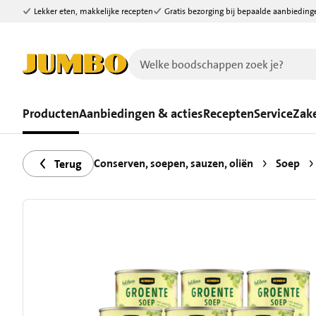
Lekker eten, makkelijke recepten
Gratis bezorging bij bepaalde aanbieding
Ga naar zoeken
Ga naar hoofdinhoud
Producten
Aanbiedingen & acties
Recepten
Service
Zake
Conserven, soepen, sauzen, oliën
Soep
Terug