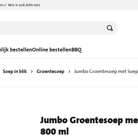
en
Vers is ook écht vers
lijk bestellen
Online bestellen
BBQ
Soep in blik
Groentesoep
Jumbo Groentesoep met Soepba
Jumbo Groentesoep met
800 ml