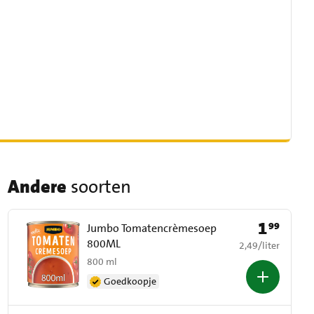
Andere
soorten
1
99
Prijs: € 1,99
Jumbo Tomatencrèmesoep
800ML
€ 2,49 per liter
2,49
/
liter
800 ml
Goedkoopje