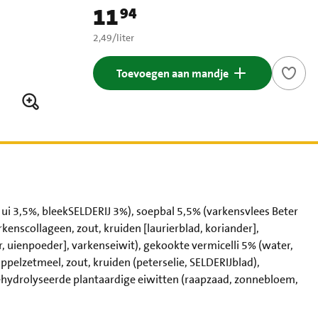
11
94
Prijs: € 11,94
€ 2,49 per liter
2,49
/
liter
Toevoegen aan mandje
ui 3,5%, bleekSELDERIJ 3%), soepbal 5,5% (varkensvlees Beter
rkenscollageen, zout, kruiden [laurierblad, koriander],
, uienpoeder], varkenseiwit), gekookte vermicelli 5% (water,
elzetmeel, zout, kruiden (peterselie, SELDERIJblad),
ehydrolyseerde plantaardige eiwitten (raapzaad, zonnebloem,