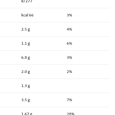
kJ 277
kcal 66
3%
2.5 g
4%
1.1 g
6%
6.8 g
3%
2.0 g
2%
1.3 g
3.5 g
7%
1.67 g
28%