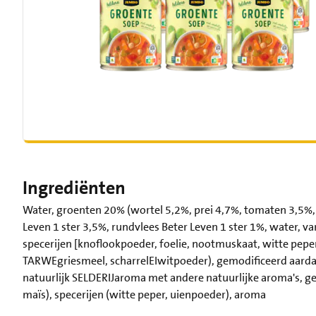
Ingrediënten
Water, groenten 20% (wortel 5,2%, prei 4,7%, tomaten 3,5%, 
Leven 1 ster 3,5%, rundvlees Beter Leven 1 ster 1%, water, va
specerijen [knoflookpoeder, foelie, nootmuskaat, witte peper
TARWEgriesmeel, scharrelEIwitpoeder), gemodificeerd aardapp
natuurlijk SELDERIJaroma met andere natuurlijke aroma's, g
maïs), specerijen (witte peper, uienpoeder), aroma