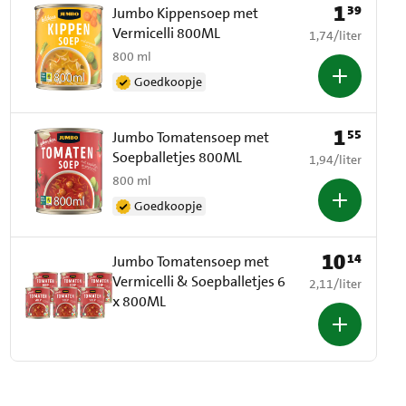
1
39
Prijs: € 1,39
Jumbo Kippensoep met
Vermicelli 800ML
€ 1,74 per liter
1,74
/
liter
800 ml
Goedkoopje
1
55
Prijs: € 1,55
Jumbo Tomatensoep met
Soepballetjes 800ML
€ 1,94 per liter
1,94
/
liter
800 ml
Goedkoopje
10
14
Prijs: € 10,14
Jumbo Tomatensoep met
Vermicelli & Soepballetjes 6
€ 2,11 per liter
2,11
/
liter
x 800ML