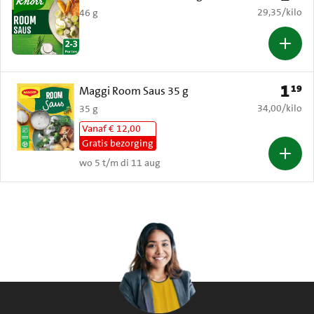
€ 29,35 per k
29,35
/
kilo
46 g
1
19
Prijs: 
Maggi Room Saus 35 g
€ 34,00 per k
34,00
/
kilo
35 g
Vanaf € 12,00
Gratis bezorging
wo 5 t/m di 11 aug