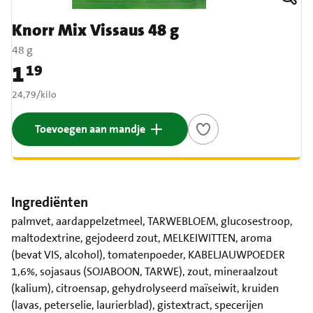
Knorr Mix Vissaus 48 g
48 g
1
19
Prijs: € 1,19
€ 24,79 per kilo
24,79
/
kilo
Toevoegen aan mandje
Ingrediënten
palmvet, aardappelzetmeel, TARWEBLOEM, glucosestroop,
maltodextrine, gejodeerd zout, MELKEIWITTEN, aroma
(bevat VIS, alcohol), tomatenpoeder, KABELJAUWPOEDER
1,6%, sojasaus (SOJABOON, TARWE), zout, mineraalzout
(kalium), citroensap, gehydrolyseerd maïseiwit, kruiden
(lavas, peterselie, laurierblad), gistextract, specerijen