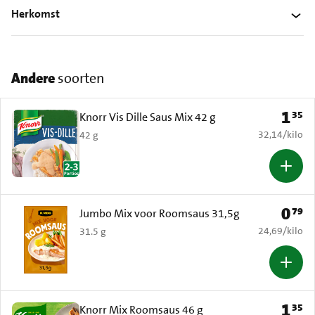
Herkomst
Andere
soorten
1
35
Prijs: 
Knorr Vis Dille Saus Mix 42 g
€ 32,14 per k
32,14
/
kilo
42 g
0
79
Prijs: 
Jumbo Mix voor Roomsaus 31,5g
€ 24,69 per k
24,69
/
kilo
31.5 g
1
35
Prijs: 
Knorr Mix Roomsaus 46 g