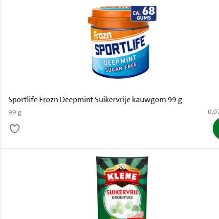
Sportlife Frozn Deepmint Suikervrije kauwgom 99 g
€ 0,
0,0
99 g