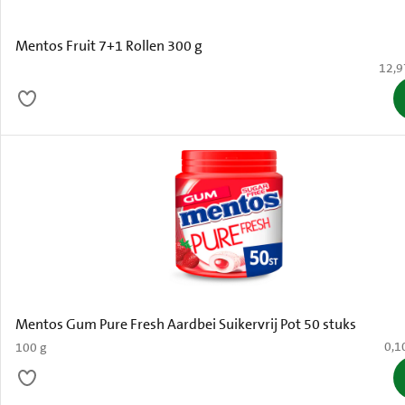
Mentos Fruit 7+1 Rollen 300 g
€ 12,
12,9
Mentos Gum Pure Fresh Aardbei Suikervrij Pot 50 stuks
€ 0,
0,1
100 g