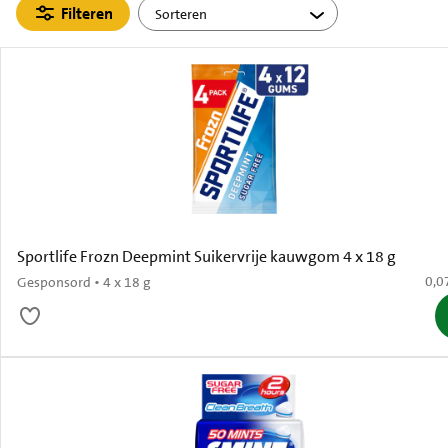
Filteren
Sportlife Frozn Deepmint Suikervrije kauwgom 4 x 18 g
€ 0,
0,0
Gesponsord • 4 x 18 g