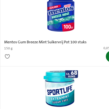
Mentos Gum Breeze Mint Suikervrij Pot 100 stuks
€ 0,
0,0
150 g