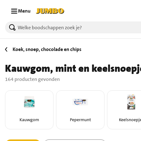
Ga naar zoeken
Ga naar hoofdinhoud
Menu
164 producten gevonden.
Koek, snoep, chocolade en chips
Kauwgom, mint en keelsnoepj
164 producten gevonden
Kauwgom
Pepermunt
Keelsnoepj