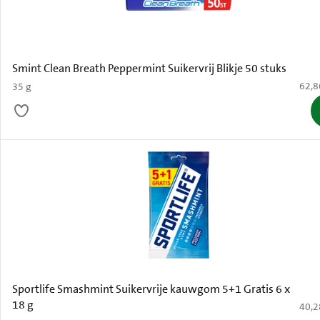
Smint Clean Breath Peppermint Suikervrij Blikje 50 stuks
€ 62,
62,8
35 g
Sportlife Smashmint Suikervrije kauwgom 5+1 Gratis 6 x
18 g
€ 40,
40,2