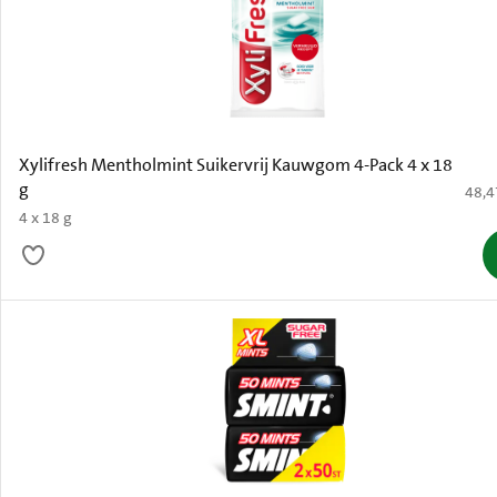
Xylifresh Mentholmint Suikervrij Kauwgom 4-Pack 4 x 18
g
€ 48,
48,4
4 x 18 g