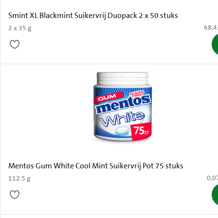
Smint XL Blackmint Suikervrij Duopack 2 x 50 stuks
€ 68,
68,4
2 x 35 g
Mentos Gum White Cool Mint Suikervrij Pot 75 stuks
€ 0,
0,0
112.5 g