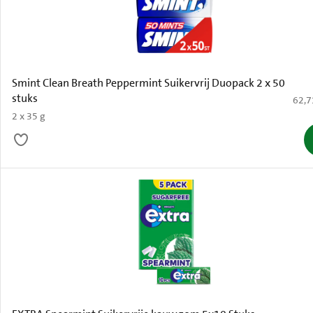
Smint Clean Breath Peppermint Suikervrij Duopack 2 x 50
stuks
€ 62,
62,7
2 x 35 g