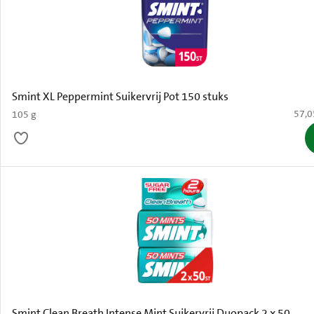
Smint XL Peppermint Suikervrij Pot 150 stuks
€ 57,
57,0
105 g
Smint Clean Breath Intense Mint Suikervrij Duopack 2 x 50