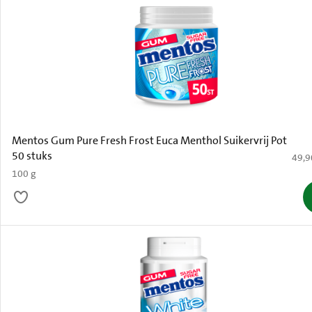
Mentos Gum Pure Fresh Frost Euca Menthol Suikervrij Pot
50 stuks
€ 49,
49,9
100 g