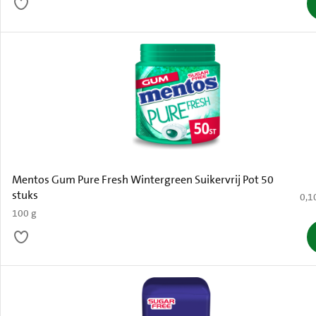
Mentos Gum Pure Fresh Wintergreen Suikervrij Pot 50
stuks
€ 0,
0,1
100 g