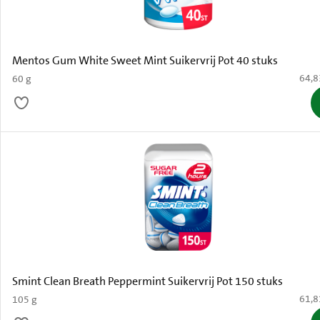
Mentos Gum White Sweet Mint Suikervrij Pot 40 stuks
€ 64,
64,8
60 g
Smint Clean Breath Peppermint Suikervrij Pot 150 stuks
€ 61,
61,8
105 g