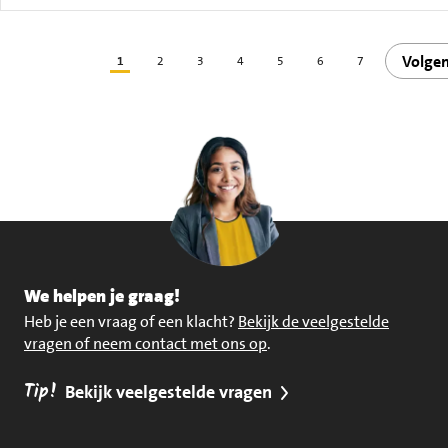
Volge
1
2
3
4
5
6
7
We helpen je graag!
Heb je een vraag of een klacht?
Bekijk de veelgestelde
vragen of neem contact met ons op
.
Tip!
Bekijk veelgestelde vragen