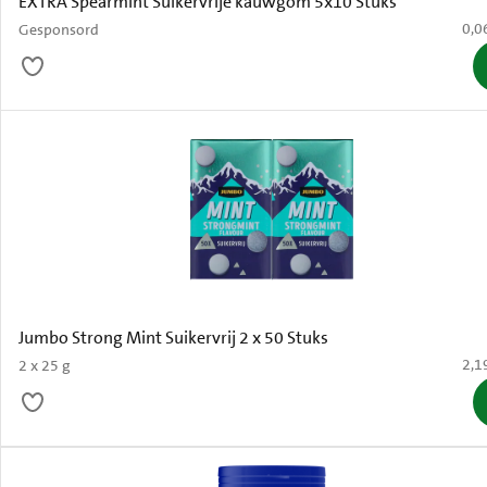
EXTRA Spearmint Suikervrije kauwgom 5x10 Stuks
€ 0,
0,0
Gesponsord
Jumbo Strong Mint Suikervrij 2 x 50 Stuks
€ 2,
2,1
2 x 25 g