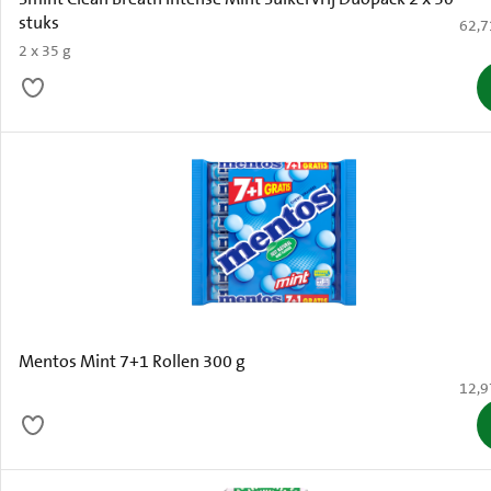
stuks
€ 62,
62,7
2 x 35 g
Mentos Mint 7+1 Rollen 300 g
€ 12,
12,9