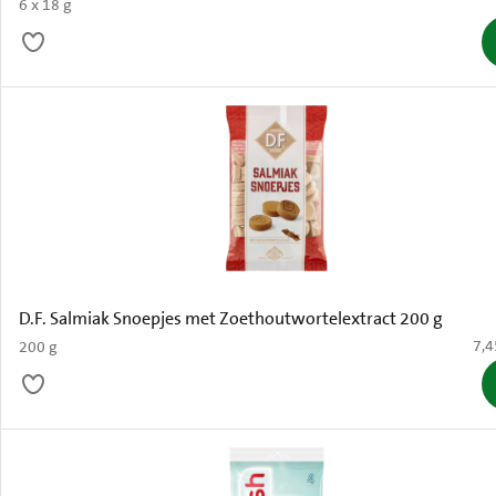
6 x 18 g
D.F. Salmiak Snoepjes met Zoethoutwortelextract 200 g
€ 7
7,4
200 g