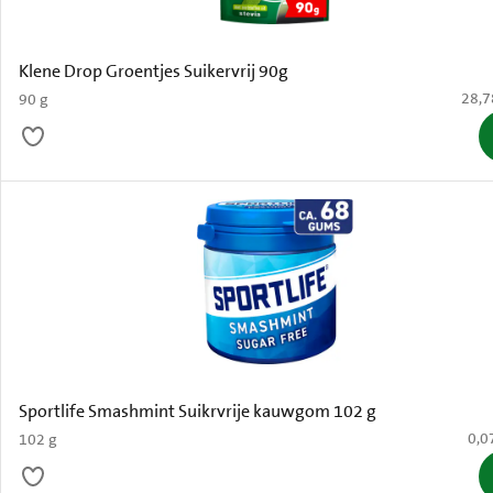
Klene Drop Groentjes Suikervrij 90g
€ 28,
28,7
90 g
Sportlife Smashmint Suikrvrije kauwgom 102 g
€ 0,
0,0
102 g