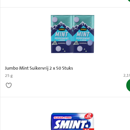
Jumbo Mint Suikervrij 2 x 50 Stuks
€ 2,
2,1
25 g