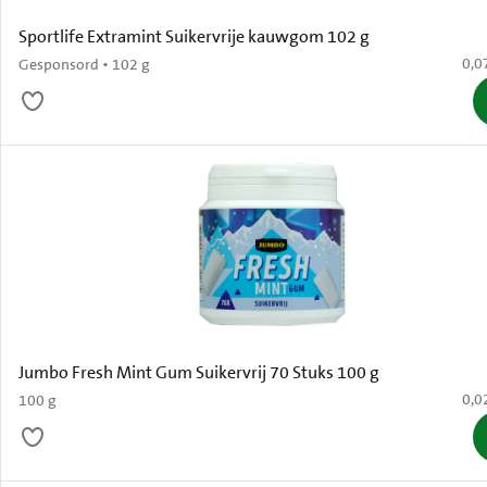
Sportlife Extramint Suikervrije kauwgom 102 g
€ 0,
0,0
Gesponsord • 102 g
Jumbo Fresh Mint Gum Suikervrij 70 Stuks 100 g
€ 0,
0,0
100 g