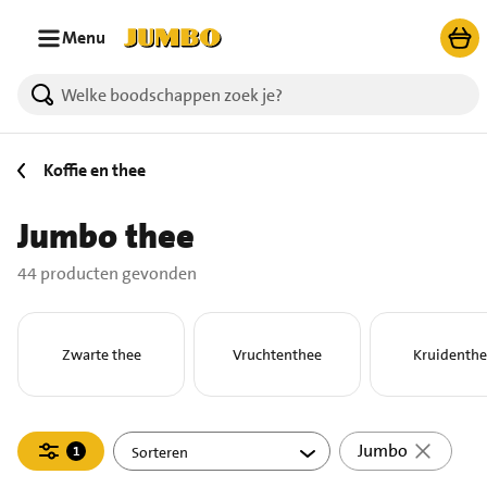
Ga naar zoeken
Ga naar hoofdinhoud
Menu
44 producten gevonden.
Koffie en thee
Jumbo thee
44 producten gevonden
Zwarte thee
Vruchtenthee
Kruidenthe
Filteren
Jumbo
1
actief