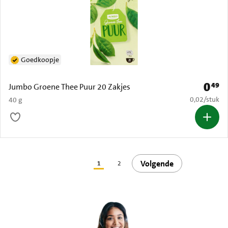
Goedkoopje
0
49
Prijs: 
Jumbo Groene Thee Puur 20 Zakjes
€ 0,02 per s
0,02
/
stuk
40 g
Volgende
1
2