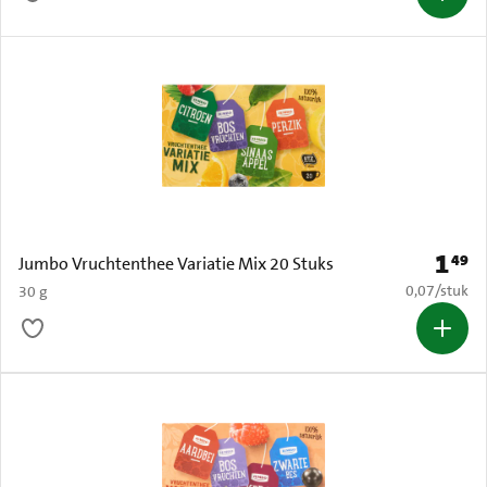
1
49
Prijs: 
Jumbo Vruchtenthee Variatie Mix 20 Stuks
€ 0,07 per s
0,07
/
stuk
30 g