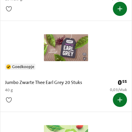
Goedkoopje
0
55
Prijs: 
Jumbo Zwarte Thee Earl Grey 20 Stuks
€ 0,03 per s
0,03
/
stuk
40 g