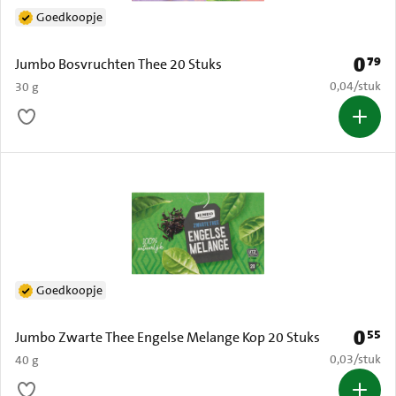
Goedkoopje
0
79
Prijs: 
Jumbo Bosvruchten Thee 20 Stuks
€ 0,04 per s
0,04
/
stuk
30 g
Goedkoopje
0
55
Prijs: 
Jumbo Zwarte Thee Engelse Melange Kop 20 Stuks
€ 0,03 per s
0,03
/
stuk
40 g