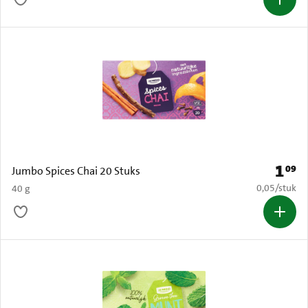
1
09
Prijs: 
Jumbo Spices Chai 20 Stuks
€ 0,05 per s
0,05
/
stuk
40 g