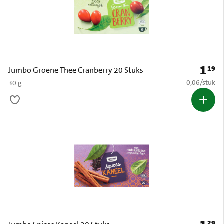
1
19
Prijs: 
Jumbo Groene Thee Cranberry 20 Stuks
€ 0,06 per s
0,06
/
stuk
30 g
29