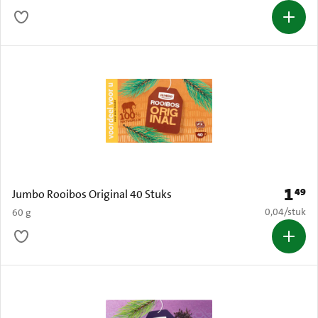
1
49
Prijs: 
Jumbo Rooibos Original 40 Stuks
€ 0,04 per s
0,04
/
stuk
60 g