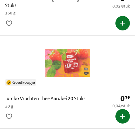
Stuks
€ 0,02 per s
0,02
/
stuk
160 g
Goedkoopje
0
79
Prijs: 
Jumbo Vruchten Thee Aardbei 20 Stuks
€ 0,04 per s
0,04
/
stuk
30 g