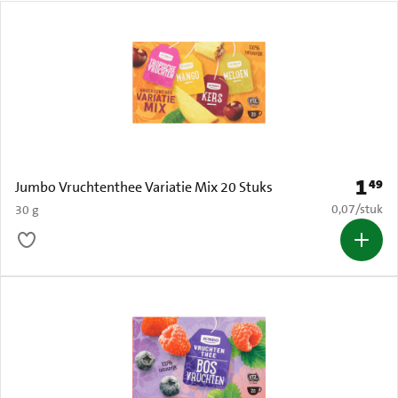
1
49
Prijs: 
Jumbo Vruchtenthee Variatie Mix 20 Stuks
€ 0,07 per s
0,07
/
stuk
30 g