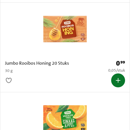
0
99
Prijs: 
Jumbo Rooibos Honing 20 Stuks
€ 0,05 per s
0,05
/
stuk
30 g