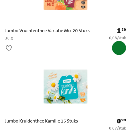
1
59
Prijs: 
Jumbo Vruchtenthee Variatie Mix 20 Stuks
€ 0,08 per s
0,08
/
stuk
30 g
0
99
Prijs: 
Jumbo Kruidenthee Kamille 15 Stuks
€ 0,07 per s
0,07
/
stuk