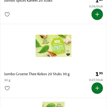
1
Prijs: 
Jumbo Spices Kaneel 20 Stuks
€ 0,06 per s
0,06
/
stuk
1
35
Prijs: 
Jumbo Groene Thee Kokos 20 Stuks 30 g
€ 0,07 per s
0,07
/
stuk
30 g