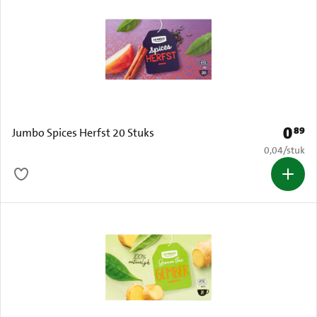
0
89
Prijs: 
Jumbo Spices Herfst 20 Stuks
€ 0,04 per s
0,04
/
stuk