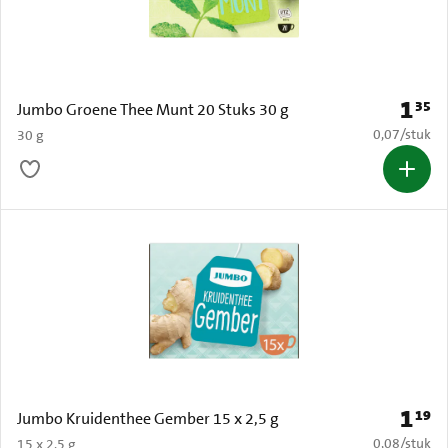
1
35
Prijs: 
Jumbo Groene Thee Munt 20 Stuks 30 g
€ 0,07 per s
0,07
/
stuk
30 g
1
19
Prijs: 
Jumbo Kruidenthee Gember 15 x 2,5 g
€ 0,08 per s
0,08
/
stuk
15 x 2.5 g