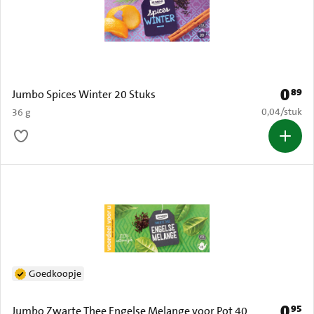
0
89
Prijs: 
Jumbo Spices Winter 20 Stuks
€ 0,04 per s
0,04
/
stuk
36 g
Goedkoopje
0
95
Prijs: 
Jumbo Zwarte Thee Engelse Melange voor Pot 40