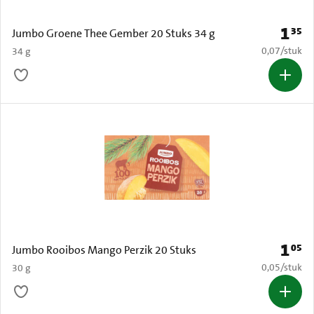
1
35
Prijs: 
Jumbo Groene Thee Gember 20 Stuks 34 g
€ 0,07 per s
0,07
/
stuk
34 g
1
05
Prijs: 
Jumbo Rooibos Mango Perzik 20 Stuks
€ 0,05 per s
0,05
/
stuk
30 g