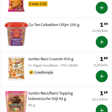
3 voor 2,50
1
39
Prijs: 
Go-Tan Gebakken Uitjes 100 g
€ 13,90 per k
13,90
/
kilo
1
89
Prijs: 
Jumbo Nasi Groente 450 g
€ 4,20 per k
4,20
/
kilo
2+ dagen houdbaar • 450 GRAM
Goedkoopje
1
29
Prijs: 
Jumbo Nasi/Bami Topping
Indonesische Stijl 80 g
€ 16,13 per k
16,13
/
kilo
80 g