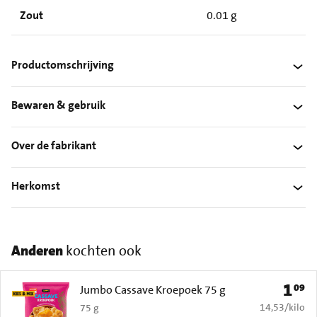
Zout
0.01 g
Productomschrijving
Bewaren & gebruik
Over de fabrikant
Herkomst
Anderen
kochten ook
1
09
Prijs: 
Jumbo Cassave Kroepoek 75 g
€ 14,53 per k
14,53
/
kilo
75 g