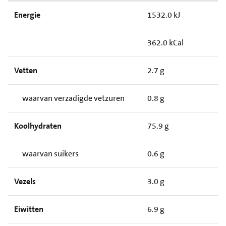
Energie
1532.0 kJ
362.0 kCal
Vetten
2.7 g
waarvan verzadigde vetzuren
0.8 g
Koolhydraten
75.9 g
waarvan suikers
0.6 g
Vezels
3.0 g
Eiwitten
6.9 g