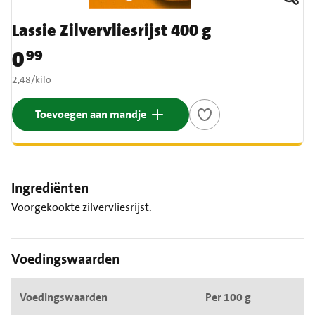
Lassie Zilvervliesrijst 400 g
0
99
Prijs: € 0,99
€ 2,48 per kilo
2,48
/
kilo
Toevoegen aan mandje
Ingrediënten
Voorgekookte zilvervliesrijst.
Voedingswaarden
Voedingswaarden
Per 100 g