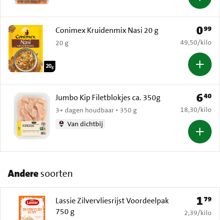
0
99
Prijs: 
Conimex Kruidenmix Nasi 20 g
€ 49,50 per k
49,50
/
kilo
20 g
6
40
Prijs: 
Jumbo Kip Filetblokjes ca. 350g
€ 18,30 per k
18,30
/
kilo
3+ dagen houdbaar • 350 g
Van dichtbij
Andere
soorten
1
79
Prijs: 
Lassie Zilvervliesrijst Voordeelpak
750 g
€ 2,39 per k
2,39
/
kilo