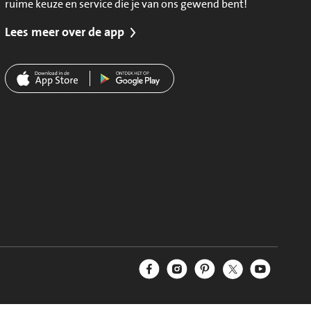
ruime keuze en service die je van ons gewend bent!
Lees meer over de app
Jumbo Facebook
Jumbo Instagram
Jumbo Pinterest
Jumbo Twitter
Jumbo YouT
Volg ons