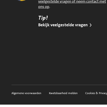
veelgestelde vragen of neem contact met
ons op
.
Tip!
Bekijk veelgestelde vragen
Algemene voorwaarden
Kwetsbaarheid melden
Cookies & Privac
Voorwaarden, privacy en sitemap