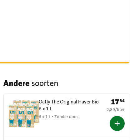
Andere
soorten
17
34
Prijs: € 17,34
Oatly The Original Haver Bio
6 x 1 L
€ 2,89 per liter
2,89
/
liter
6 x 1 L • Zonder doos