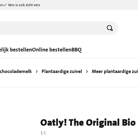
en
Vers is ook écht vers
lijk bestellen
Online bestellen
BBQ
 chocolademelk
Plantaardige zuivel
Meer plantaardige zu
Oatly! The Original Bio 
1 L