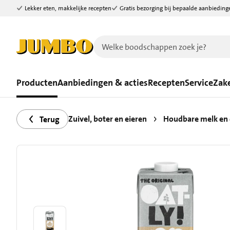
Lekker eten, makkelijke recepten
Gratis bezorging bij bepaalde aanbieding
Ga naar zoeken
Ga naar hoofdinhoud
Producten
Aanbiedingen & acties
Recepten
Service
Zake
Zuivel, boter en eieren
Houdbare melk en
Terug