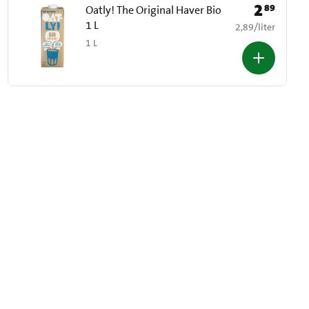
2
89
Prijs: € 2,89
Oatly! The Original Haver Bio
1 L
€ 2,89 per liter
2,89
/
liter
1 L