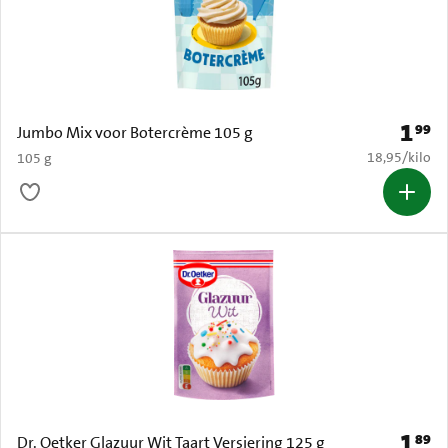
1
99
Prijs: 
Jumbo Mix voor Botercrème 105 g
€ 18,95 per k
18,95
/
kilo
105 g
1
89
Prijs: 
Dr. Oetker Glazuur Wit Taart Versiering 125 g