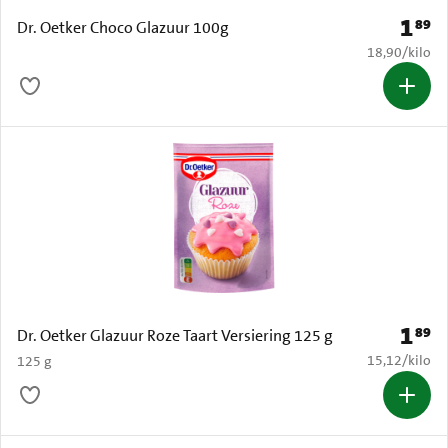
1
89
Prijs: 
Dr. Oetker Choco Glazuur 100g
€ 18,90 per k
18,90
/
kilo
1
89
Prijs: 
Dr. Oetker Glazuur Roze Taart Versiering 125 g
€ 15,12 per k
15,12
/
kilo
125 g