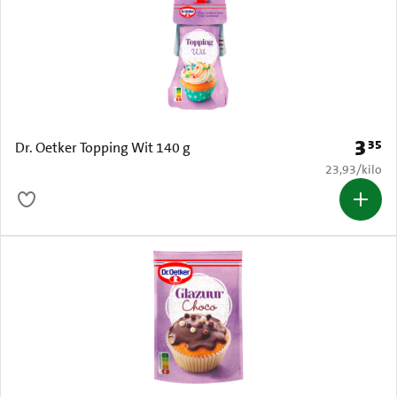
3
35
Prijs: 
Dr. Oetker Topping Wit 140 g
€ 23,93 per k
23,93
/
kilo