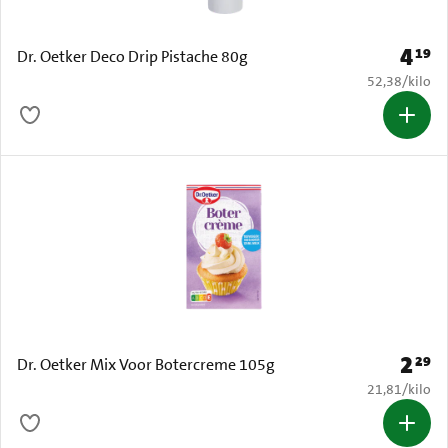
4
19
Prijs: 
Dr. Oetker Deco Drip Pistache 80g
€ 52,38 per k
52,38
/
kilo
2
29
Prijs: 
Dr. Oetker Mix Voor Botercreme 105g
€ 21,81 per k
21,81
/
kilo