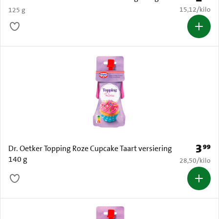
€ 15,12 per k
15,12
/
kilo
125 g
3
99
Prijs: 
Dr. Oetker Topping Roze Cupcake Taart versiering
140 g
€ 28,50 per k
28,50
/
kilo