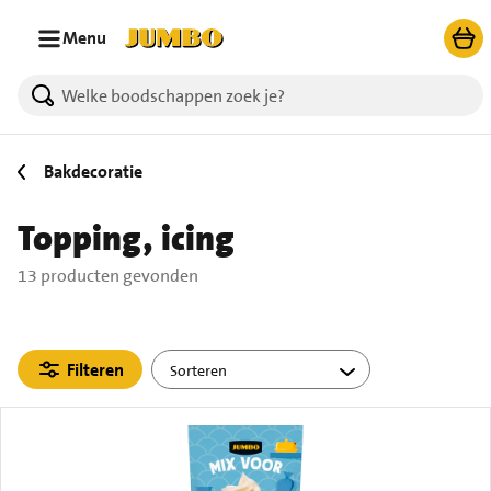
Ga naar zoeken
Ga naar hoofdinhoud
Menu
13 producten gevonden.
Bakdecoratie
Topping, icing
13 producten gevonden
Filteren