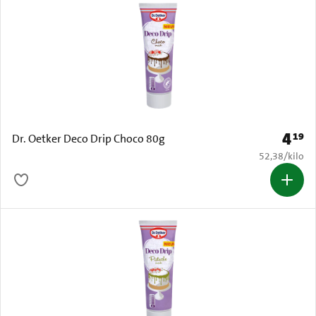
4
19
Prijs: 
Dr. Oetker Deco Drip Choco 80g
€ 52,38 per k
52,38
/
kilo