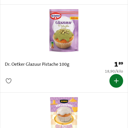
1
89
Prijs: 
Dr. Oetker Glazuur Pistache 100g
€ 18,90 per k
18,90
/
kilo