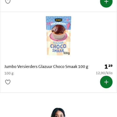
1
29
Prijs: 
Jumbo Versierders Glazuur Choco Smaak 100 g
€ 12,90 per k
12,90
/
kilo
100 g