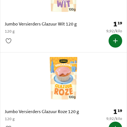
1
19
Prijs: 
Jumbo Versierders Glazuur Wit 120 g
€ 9,92 per k
9,92
/
kilo
120 g
1
19
Prijs: 
Jumbo Versierders Glazuur Roze 120 g
€ 9,92 per k
9,92
/
kilo
120 g