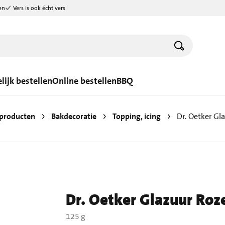
en
Vers is ook écht vers
lijk bestellen
Online bestellen
BBQ
producten
Bakdecoratie
Topping, icing
Dr. Oetker Gl
Dr. Oetker Glazuur Roze
125 g