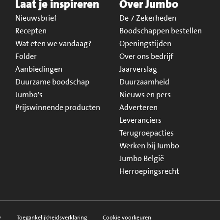
Laat je inspireren
Over Jumbo
Nieuwsbrief
De 7 Zekerheden
Recepten
Boodschappen bestellen
Wat eten we vandaag?
Openingstijden
Folder
Over ons bedrijf
Aanbiedingen
Jaarverslag
Duurzame boodschap
Duurzaamheid
Jumbo's
Nieuws en pers
Prijswinnende producten
Adverteren
Leveranciers
Terugroepacties
Werken bij Jumbo
Jumbo België
Herroepingsrecht
y
Toegankelijkheidsverklaring
Cookie voorkeuren