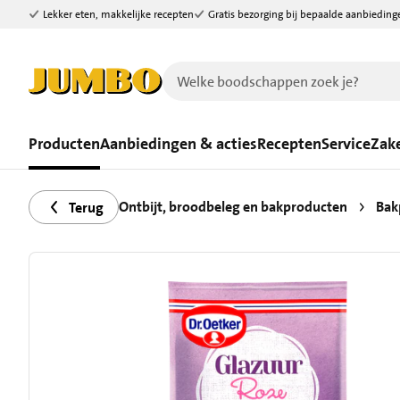
Lekker eten, makkelijke recepten
Gratis bezorging bij bepaalde aanbieding
Ga naar zoeken
Ga naar hoofdinhoud
Producten
Aanbiedingen & acties
Recepten
Service
Zake
Ontbijt, broodbeleg en bakproducten
Bak
Terug