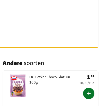
Andere
soorten
1
89
Prijs: € 1,89
Dr. Oetker Choco Glazuur
100g
€ 18,90 per kilo
18,90
/
kilo