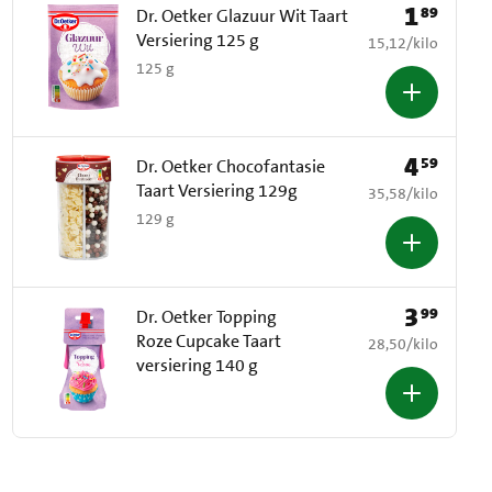
1
89
Prijs: € 1,89
Dr. Oetker Glazuur Wit Taart
Versiering 125 g
€ 15,12 per kilo
15,12
/
kilo
125 g
4
59
Prijs: € 4,59
Dr. Oetker Chocofantasie
Taart Versiering 129g
€ 35,58 per kilo
35,58
/
kilo
129 g
3
99
Prijs: € 3,99
Dr. Oetker Topping
Roze Cupcake Taart
€ 28,50 per kilo
28,50
/
kilo
versiering 140 g