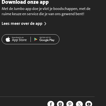
Download onze app
Met de Jumbo app doe je vlot je boodschappen, met de
ruime keuze en service die je van ons gewend bent!
Lees meer over de app
Jumbo Facebook
Jumbo Instagram
Jumbo Pinterest
Jumbo Twitter
Jumbo YouT
Volg ons