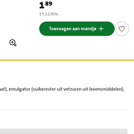
1
89
Prijs: € 1,89
€ 15,12 per kilo
15,12
/
kilo
Toevoegen aan mandje
t), emulgator (suikerester uit vetzuren uit levensmiddelen),