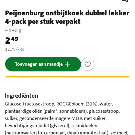
Peijnenburg ontbijtkoek dubbel lekker
4-pack per stuk verpakt
4 x 49 g
2
49
Prijs: € 2,49
€ 12,70 per kilo
12,70
/
kilo
Toevoegen aan mandje
Ingrediënten
Glucose-fructosestroop, ROGGEbloem (32%), water,
plantaardige oliën (palm*, zonnebloem), glucosestroop,
suiker, gecondenseerde magere MELK met suiker,
bevochtigingsmiddel (glycerol), rijsmiddelen
(natriumwaterstofcarbonaat, dinatriumdifosfaat), zetmeel,