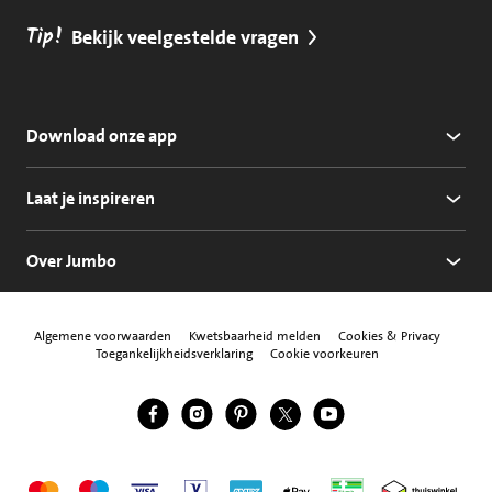
Tip!
Bekijk veelgestelde vragen
Download onze app
Laat je inspireren
Over Jumbo
Algemene voorwaarden
Kwetsbaarheid melden
Cookies & Privacy
Toegankelijkheidsverklaring
Cookie voorkeuren
Jumbo Facebook
Jumbo Instagram
Jumbo Pinterest
Jumbo Twitter
Jumbo YouTube
Volg ons
Mastercard
Maestro
Visa
Vpay
American Express
Apple Pay
Aanbiedersmedicijne
Thuiswinkel w