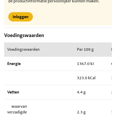
de productinformatie persoonlijker kunnen maken.
Inloggen
Voedingswaarden
Voedingswaarden
Per 100 g
Pe
Energie
1367.0 kJ
67
323.0 kCal
15
Vetten
4.4 g
2.
waarvan
verzadigde
2.3 g
1.