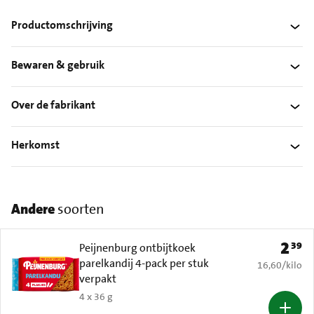
Productomschrijving
Bewaren & gebruik
Over de fabrikant
Herkomst
Andere
soorten
2
39
Prijs: 
Peijnenburg ontbijtkoek
parelkandij 4-pack per stuk
€ 16,60 per k
16,60
/
kilo
verpakt
4 x 36 g