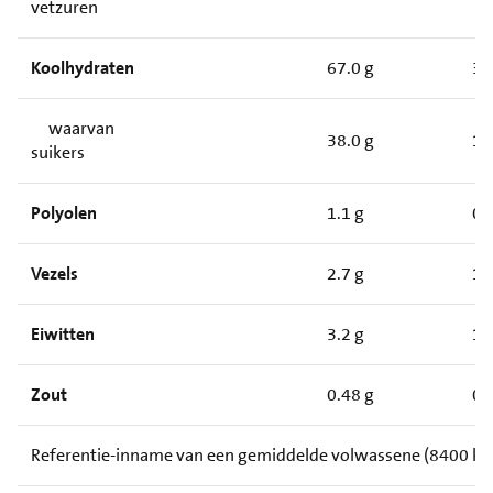
vetzuren
Koolhydraten
67.0 g
33
waarvan
38.0 g
19
suikers
Polyolen
1.1 g
0.
Vezels
2.7 g
1.
Eiwitten
3.2 g
1.
Zout
0.48 g
0.
Referentie-inname van een gemiddelde volwassene (8400 kJ/