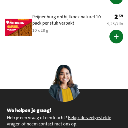
2
59
Prijs: 
Peijnenburg ontbijtkoek naturel 10-
pack per stuk verpakt
€ 9,25 per k
9,25
/
kilo
10 x 28 g
We helpen je graag!
Heb je een vraag of een klacht?
Bekijk de veelgestelde
vragen of neem contact met ons op
.