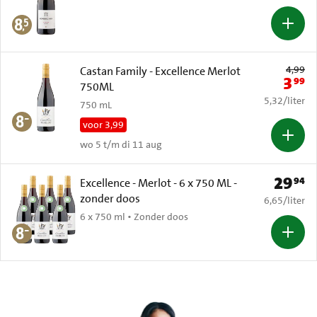
Oude prijs: 
4,99
Castan Family - Excellence Merlot
3
99
Nieuwe 
750ML
€ 5,32 per li
5,32
/
liter
750 mL
voor 3,99
wo 5 t/m di 11 aug
29
94
Prijs: € 
Excellence - Merlot - 6 x 750 ML -
zonder doos
€ 6,65 per li
6,65
/
liter
6 x 750 ml • Zonder doos