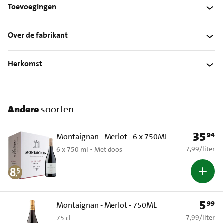
Toevoegingen
Over de fabrikant
Herkomst
Andere
soorten
35
94
Prijs: € 
Montaignan - Merlot - 6 x 750ML
€ 7,99 per li
7,99
/
liter
6 x 750 ml • Met doos
5
99
Prijs: 
Montaignan - Merlot - 750ML
€ 7,99 per li
7,99
/
liter
75 cl