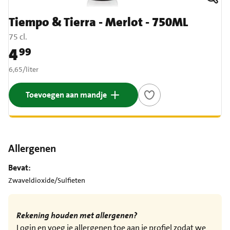
Tiempo & Tierra - Merlot - 750ML
75 cl.
4
99
Prijs: € 4,99
€ 6,65 per liter
6,65
/
liter
Toevoegen aan mandje
Allergenen
Bevat:
Zwaveldioxide/Sulfieten
Rekening houden met allergenen?
Login en voeg je allergenen toe aan je profiel zodat we