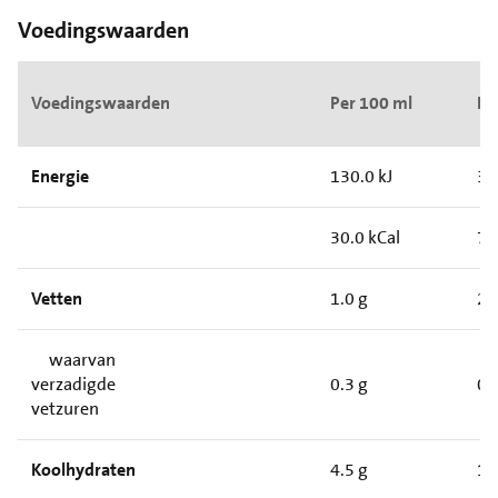
Voedingswaarden
Voedingswaarden
Per 100 ml
Pe
Energie
130.0 kJ
33
30.0 kCal
75
Vetten
1.0 g
2.
waarvan
verzadigde
0.3 g
0.
vetzuren
Koolhydraten
4.5 g
11