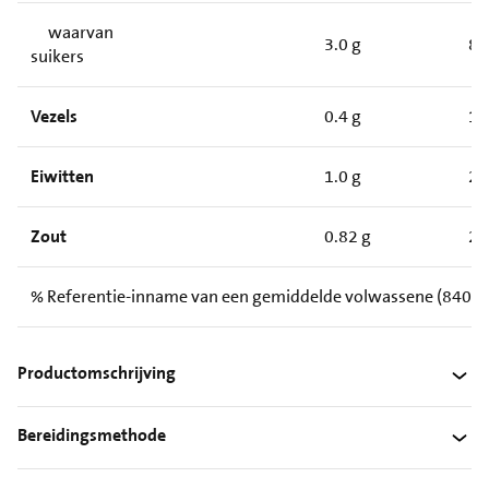
waarvan
3.0 g
8.
suikers
Vezels
0.4 g
1.
Eiwitten
1.0 g
2.
Zout
0.82 g
2.
% Referentie-inname van een gemiddelde volwassene (8400 kJ
Productomschrijving
Bereidingsmethode