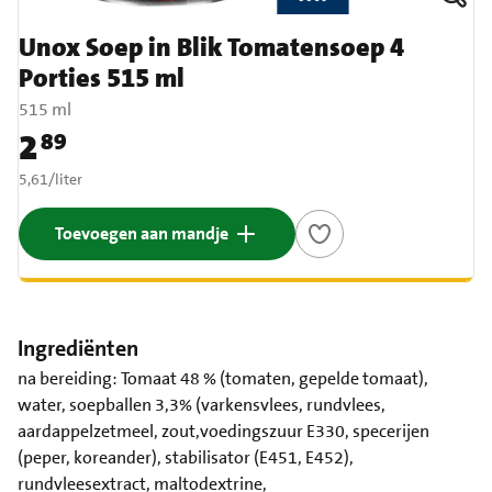
Unox Soep in Blik Tomatensoep 4
Porties 515 ml
515 ml
2
89
Prijs: € 2,89
€ 5,61 per liter
5,61
/
liter
Toevoegen aan mandje
Ingrediënten
na bereiding: Tomaat 48 % (tomaten, gepelde tomaat),
water, soepballen 3,3% (varkensvlees, rundvlees,
aardappelzetmeel, zout,voedingszuur E330, specerijen
(peper, koreander), stabilisator (E451, E452),
rundvleesextract, maltodextrine,