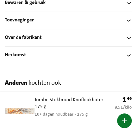
Bewaren & gebruik
Toevoegingen
Over de fabrikant
Herkomst
Anderen
kochten ook
1
49
Prijs: 
Jumbo Stokbrood Knoflookboter
175 g
€ 8,51 per k
8,51
/
kilo
10+ dagen houdbaar • 175 g