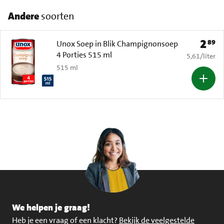
Andere
soorten
2
89
Prijs: 
Unox Soep in Blik Champignonsoep
4 Porties 515 ml
€ 5,61 per li
5,61
/
liter
515 ml
We helpen je graag!
Heb je een vraag of een klacht?
Bekijk de veelgestelde