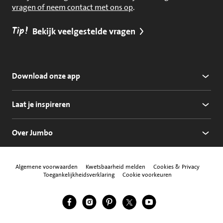
vragen of neem contact met ons op
.
Tip!
Bekijk veelgestelde vragen
Download onze app
Laat je inspireren
Over Jumbo
Algemene voorwaarden
Kwetsbaarheid melden
Cookies & Privacy
Toegankelijkheidsverklaring
Cookie voorkeuren
Jumbo Facebook
Jumbo Instagram
Jumbo Pinterest
Jumbo Twitter
Jumbo YouTube
Volg ons