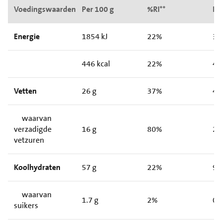
Voedingswaarden
Per 100 g
%RI**
Pe
Energie
1854 kJ
22%
31
446 kcal
22%
44
Vetten
26 g
37%
4.
waarvan
verzadigde
16 g
80%
2.
vetzuren
Koolhydraten
57 g
22%
9.
waarvan
1.7 g
2%
0.
suikers