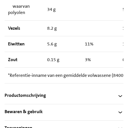
waarvan
34 g
5.
polyolen
Vezels
8.2 g
1.
Eiwitten
5.6 g
11%
1.
Zout
0.15 g
3%
0.
*Referentie-inname van een gemiddelde volwassene (8400 kJ/
Productomschrijving
Bewaren & gebruik
Toevoegingen