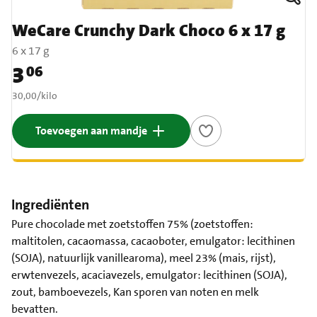
WeCare Crunchy Dark Choco 6 x 17 g
6 x 17 g
3
06
Prijs: € 3,06
€ 30,00 per kilo
30,00
/
kilo
Toevoegen aan mandje
Ingrediënten
Pure chocolade met zoetstoffen 75% (zoetstoffen:
maltitolen, cacaomassa, cacaoboter, emulgator: lecithinen
(SOJA), natuurlijk vanillearoma), meel 23% (mais, rijst),
erwtenvezels, acaciavezels, emulgator: lecithinen (SOJA),
zout, bamboevezels, Kan sporen van noten en melk
bevatten.