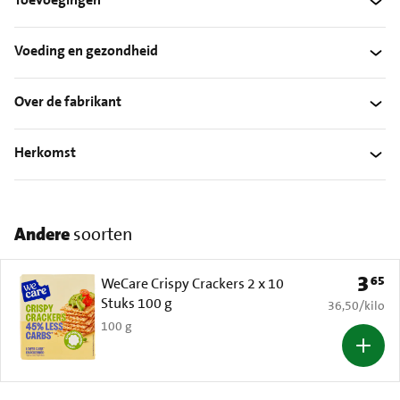
Voeding en gezondheid
Over de fabrikant
Herkomst
Andere
soorten
3
65
Prijs: 
WeCare Crispy Crackers 2 x 10
Stuks 100 g
€ 36,50 per k
36,50
/
kilo
100 g