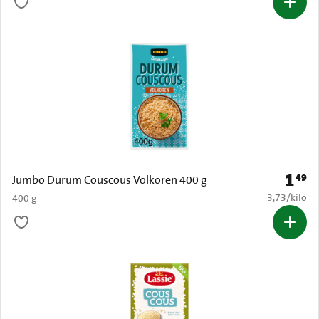
1
49
Prijs: 
Jumbo Durum Couscous Volkoren 400 g
€ 3,73 per k
3,73
/
kilo
400 g