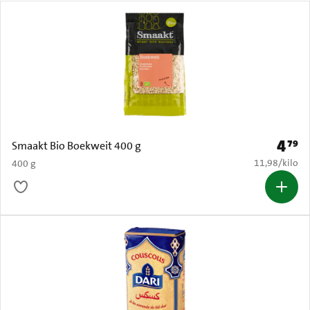
4
79
Prijs: 
Smaakt Bio Boekweit 400 g
€ 11,98 per k
11,98
/
kilo
400 g