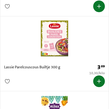
3
09
Prijs: 
Lassie Parelcouscous Builtje 300 g
€ 10,30 per k
10,30
/
kilo