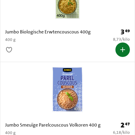
3
49
Prijs: 
Jumbo Biologische Erwtencouscous 400g
€ 8,73 per k
8,73
/
kilo
400 g
2
47
Prijs: 
Jumbo Smeuïge Parelcouscous Volkoren 400 g
€ 6,18 per k
6,18
/
kilo
400 g