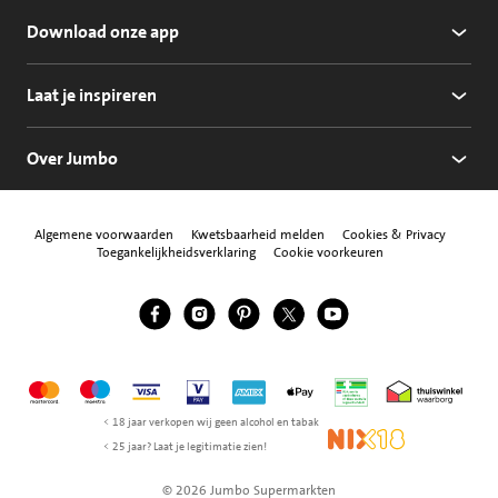
Download onze app
Laat je inspireren
Over Jumbo
Algemene voorwaarden
Kwetsbaarheid melden
Cookies & Privacy
Toegankelijkheidsverklaring
Cookie voorkeuren
Jumbo Facebook
Jumbo Instagram
Jumbo Pinterest
Jumbo Twitter
Jumbo YouTube
Volg ons
Mastercard
Maestro
Visa
Vpay
American Express
Apple Pay
Aanbiedersmedicijne
Thuiswinkel w
< 18 jaar verkopen wij geen alcohol en tabak
NIX18
< 25 jaar? Laat je legitimatie zien!
© 2026 Jumbo Supermarkten