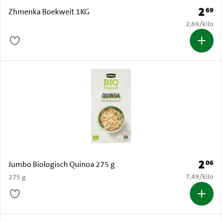
2
69
Prijs: 
Zhmenka Boekweit 1KG
€ 2,69 per k
2,69
/
kilo
2
06
Prijs: 
Jumbo Biologisch Quinoa 275 g
€ 7,49 per k
7,49
/
kilo
275 g