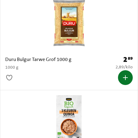
2
89
Prijs: 
Duru Bulgur Tarwe Grof 1000 g
€ 2,89 per k
2,89
/
kilo
1000 g