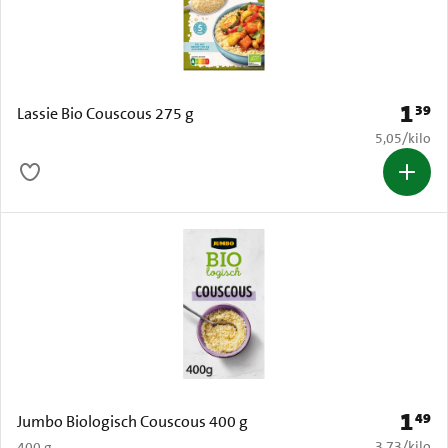
1
39
Prijs: 
Lassie Bio Couscous 275 g
€ 5,05 per k
5,05
/
kilo
1
49
Prijs: 
Jumbo Biologisch Couscous 400 g
€ 3,73 per k
3,73
/
kilo
400 g