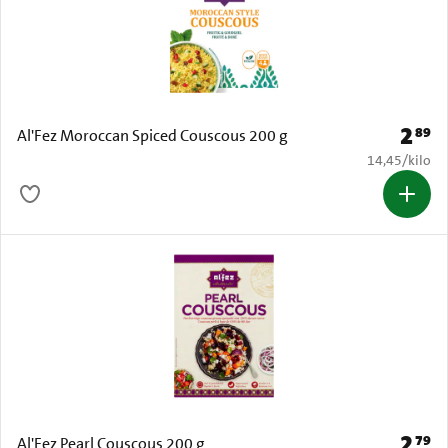
2
89
Prijs: 
Al'Fez Moroccan Spiced Couscous 200 g
€ 14,45 per k
14,45
/
kilo
2
79
Prijs: 
Al'Fez Pearl Couscous 200 g