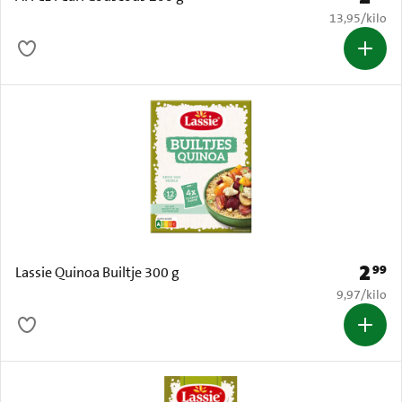
€ 13,95 per k
13,95
/
kilo
2
99
Prijs: 
Lassie Quinoa Builtje 300 g
€ 9,97 per k
9,97
/
kilo