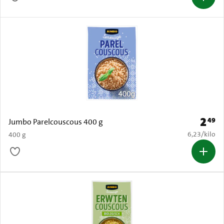
2
49
Prijs: 
Jumbo Parelcouscous 400 g
€ 6,23 per k
6,23
/
kilo
400 g