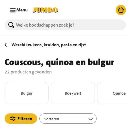
Ga naar zoeken
Ga naar hoofdinhoud
Menu
22 producten gevonden.
Wereldkeukens, kruiden, pasta en rijst
Couscous, quinoa en bulgur
22 producten gevonden
Bulgur
Boekweit
Quinoa
Filteren