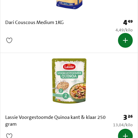
4
49
Prijs: 
Dari Couscous Medium 1KG
€ 4,49 per k
4,49
/
kilo
3
26
Prijs: 
Lassie Voorgestoomde Quinoa kant & klaar 250
gram
€ 13,04 per k
13,04
/
kilo