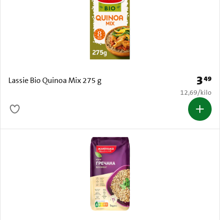
3
49
Prijs: 
Lassie Bio Quinoa Mix 275 g
€ 12,69 per k
12,69
/
kilo