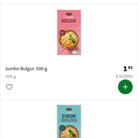
1
35
Prijs: 
Jumbo Bulgur 300 g
€ 4,50 per k
4,50
/
kilo
300 g