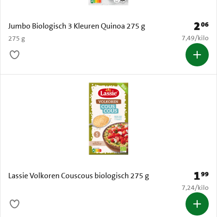
2
06
Prijs: 
Jumbo Biologisch 3 Kleuren Quinoa 275 g
€ 7,49 per k
7,49
/
kilo
275 g
1
99
Prijs: 
Lassie Volkoren Couscous biologisch 275 g
€ 7,24 per k
7,24
/
kilo