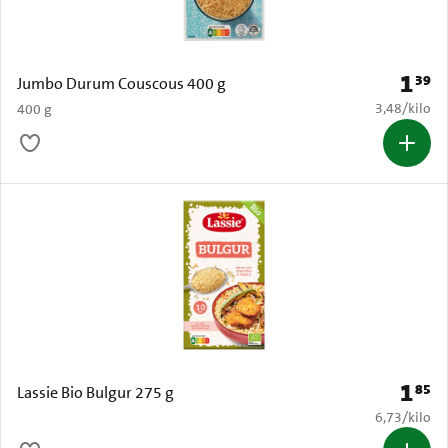
1
39
Prijs: 
Jumbo Durum Couscous 400 g
€ 3,48 per k
3,48
/
kilo
400 g
1
85
Prijs: 
Lassie Bio Bulgur 275 g
€ 6,73 per k
6,73
/
kilo